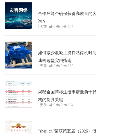
企业宣发
合作后能否确保获得高质量的客户咨
询？
1天前
0
0
154
知识
如何减少混凝土搅拌站停机时间？减
速机选型实用指南
1天前
0
0
282
企业宣发
揭秘全国商标注册申请量前十代理机
构的制胜关键
1天前
0
0
134
企业宣发
“sheji.cn”荣获第五届（2026）“爱名