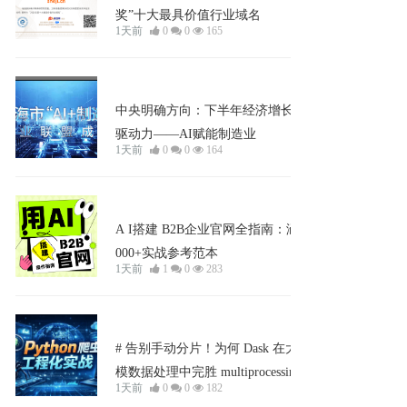
奖”十大最具价值行业域名
1天前
0
0
165
企业宣发
中央明确方向：下半年经济增长关键
驱动力——AI赋能制造业
1天前
0
0
164
学习中心
A I搭建 B2B企业官网全指南：涵盖3
000+实战参考范本
1天前
1
0
283
企业宣发
# 告别手动分片！为何 Dask 在大规
模数据处理中完胜 multiprocessing？
1天前
0
0
182