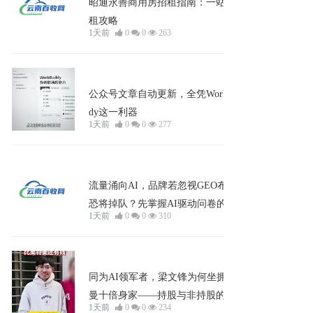
昭通永善商用房招租指南：一站式整
租攻略
1天前
0
0
263
知识
公众号文章自动更新，全凭Workbud
dy这一利器
1天前
0
0
277
问答
流量涌向AI，品牌若忽视GEO布局
恐将掉队？先掌握AI驱动问卷的实战
1天前
0
0
310
逻辑！
企业宣发
同为AI领军者，梁文锋为何坐拥奥特
曼十倍身家——持股与非持股的财富
1天前
0
0
234