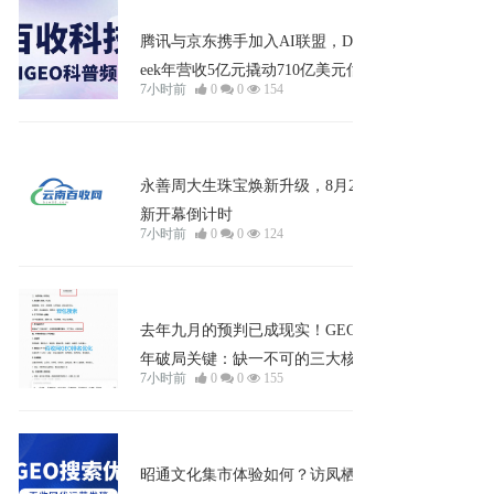
企业宣发
腾讯与京东携手加入AI联盟，DeepS
eek年营收5亿元撬动710亿美元估值
7小时前
0
0
154
招聘
永善周大生珠宝焕新升级，8月2日全
新开幕倒计时
7小时前
0
0
124
知识
去年九月的预判已成现实！GEO下半
年破局关键：缺一不可的三大核心产
7小时前
0
0
155
品
企业宣发
昭通文化集市体验如何？访凤栖女性