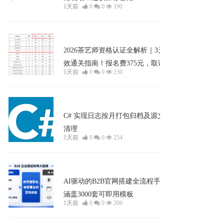
1天前
0
0
190
企业宣发
2026茶艺师资格认证全解析｜3天高
效通关指南！报名费375元，取证享8
1天前
0
0
230
00元补贴，每月定期开考，新手友
好、避坑直达！
企业宣发
C# 实现日志按月打包归档及源文件
清理
1天前
0
0
254
企业宣发
AI驱动的B2B官网搭建全流程手册：
涵盖3000套可即用模板
1天前
0
0
206