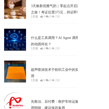
3天焕新优雅气韵｜零起点开启茶道
之旅！考证仅需375元，持证即享800
1天前
0
0
158
元政府补贴，每月开考，人人皆可华
丽转身。
企业宣发
什么是工具调用？AI Agent 调用工具
的动因何在？
1天前
0
0
210
企业宣发
超声喷涂技术于纺织工业中的实践应
用
1天前
0
0
230
企业宣发
先救治、后付费：救护车转运服务费
用明细，建议保存备用