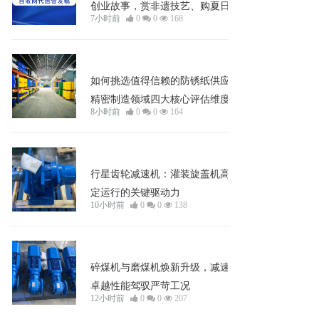
创业故事，赏非遗技艺、购夏日好物
7小时前
0
0
168
企业宣发
如何挑选值得信赖的防锈纸供应商？
精密制造领域四大核心评估维度
8小时前
0
0
164
知识
行星齿轮减速机：灌装旋盖机高效稳
定运行的关键驱动力
10小时前
0
0
138
知识
碎煤机与磨煤机焕新升级，减速机以
卓越性能驾驭严苛工况
12小时前
0
0
207