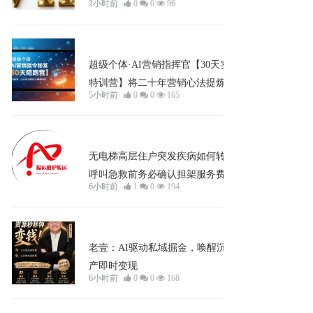
2小时前
0
0
96
企业宣发
超级个体·AI营销指挥官【30天实战
特训营】将二十年营销心法提炼为精
5小时前
0
0
165
准AI指令，一句输入，直击客户决策
要害
企业宣发
无电梯高层住户突发疾病如何转运？
呼叫急救前务必确认担架服务费用
6小时前
1
0
194
企业宣发
老壹：AI驱动私域掘金，唤醒沉睡资
产即时变现
6小时前
0
0
168