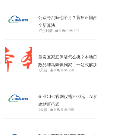
企业宣发
公众号沉寂七个月？背后正悄然打磨
全新算法
17小时前
0
0
192
企业宣发
章贡区家庭保洁怎么挑？本地口碑家
政品牌马奔奔到家，一站式解决全屋
1天前
0
0
258
清洁
企业宣发
企业GEO官网仅需2000元，AI驱动
建站新范式
1天前
0
0
268
招聘