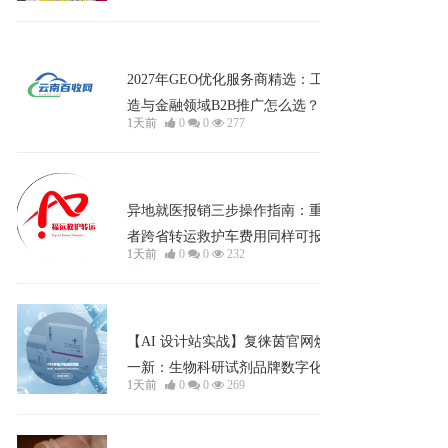
分野
企业宣发
2027年GEO优化服务商精选：工业制
造与金融领域B2B推广怎么选？
1天前
0
0
277
知识
异地就医报销三步操作指南：重症患
者跨省转运救护车费用同样可报
1天前
0
0
232
企业宣发
【AI 设计站实战】复徕茵官网焕然
一新：生物科研试剂品牌数字化门户
1天前
0
0
269
正式启航
企业宣发