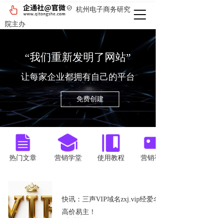
杭州电子商务研究
院主办
“我们重新发明了网站”
让每家企业都拥有自己的平台
免费创建
按钮
按钮
按钮
按钮
热门文章
营销学堂
使用教程
营销视频
企业宣发
快讯：三声VIP域名zxj.vip经爱名网
高价易主！