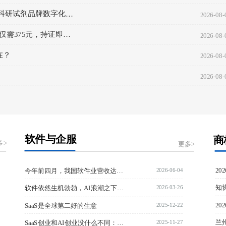
物科研试剂品牌数字化门
2026-08-
需375元，持证即享
2026-08-
。
在？
2026-08-
2026-08-
软件与企服
商
多>
更多>
2026-06-04
今年前四月，我国软件业营收达46686亿元，同比增长10.9%
2026-03-26
软件依然生机勃勃，AI浪潮之下—用友、金蝶、泛微、致远，谁能率先破茧重生？
2025-12-22
SaaS是全球第二好的生意
2025-11-27
SaaS创业和AI创业没什么不同：要么用户留存高，要么注定失败。