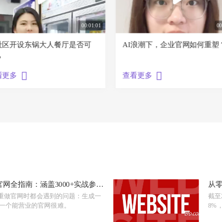
00:01:01
00
社区开设东锅大人餐厅是否可
AI浪潮下，企业官网如何重塑
？
看更多
查看更多
业官网全指南：涵盖3000+实战参考
从
径
业重做官网时都会遇到的问题：生成一
截至
一个能营业的官网很难。
8%
阵地