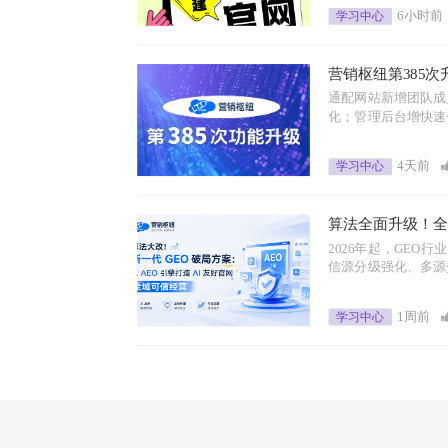
学习中心
6小时前
营销枢纽第385次
享 • 博客专区（/
通配网站新增团队成
辑，运营提效升级
化；管理后台增快速
服务市场添快捷搜索
学习中心
4天前
算法全面升级！全新
擎构建 AI 适配
2026年起，GEO
信源分级强化、多源
内容失效，品牌可信
学习中心
1周前