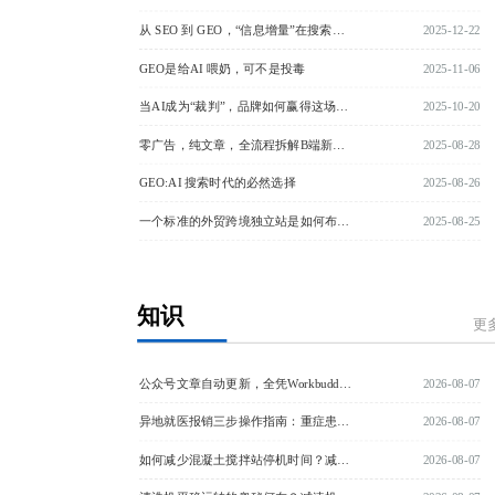
从 SEO 到 GEO，“信息增量”在搜索范式中的迁移
2025-12-22
GEO是给AI 喂奶，可不是投毒
2025-11-06
当AI成为“裁判”，品牌如何赢得这场看不见的战争？
2025-10-20
零广告，纯文章，全流程拆解B端新站3个月如何拿到流量询盘
2025-08-28
GEO:AI 搜索时代的必然选择
2025-08-26
一个标准的外贸跨境独立站是如何布局关键词的
2025-08-25
知识
更
公众号文章自动更新，全凭Workbuddy这一利器
2026-08-07
异地就医报销三步操作指南：重症患者跨省转运救护车费用同样可报
2026-08-07
如何减少混凝土搅拌站停机时间？减速机选型实用指南
2026-08-07