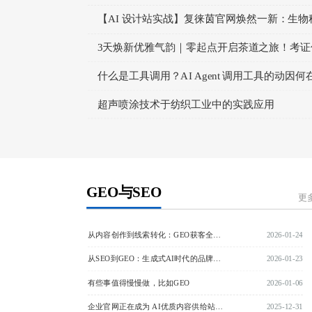
【AI 设计站实战】复徕茵官网焕然一新：生
户正式启航
3天焕新优雅气韵｜零起点开启茶道之旅！考证仅
800元政府补贴，每月开考，人人皆可华丽转身
什么是工具调用？AI Agent 调用工具的动因何
超声喷涂技术于纺织工业中的实践应用
GEO与SEO
更
从内容创作到线索转化：GEO获客全链路深度解析
2026-01-24
从SEO到GEO：生成式AI时代的品牌可见度的战略重构！
2026-01-23
有些事值得慢慢做，比如GEO
2026-01-06
企业官网正在成为 AI优质内容供给站（大模型信源）
2025-12-31