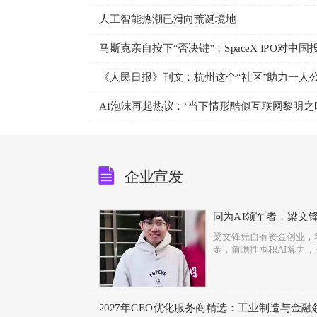
人工智能热潮已滑向荒诞境地
马斯克亲自按下“否决键”：SpaceX IPO对中
《人民日报》刊文：杭州这个“社区”助力一人
AI泡沫再起热议：‘当下情形酷似互联网黎明之
企业宣发
同为AI领军者，梁文
财富分野
梁文锋凭自有资金创业，掌控
金，前瞻性囤积AI算力，
2027年GEO优化服务商精选：工业制造与金融