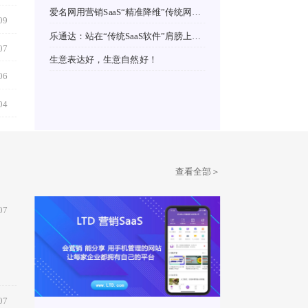
爱名网用营销SaaS“精准降维”传统网站建设服务
09
乐通达：站在“传统SaaS软件”肩膀上，触达世界
07
生意表达好，生意自然好！
06
04
查看全部＞
07
07