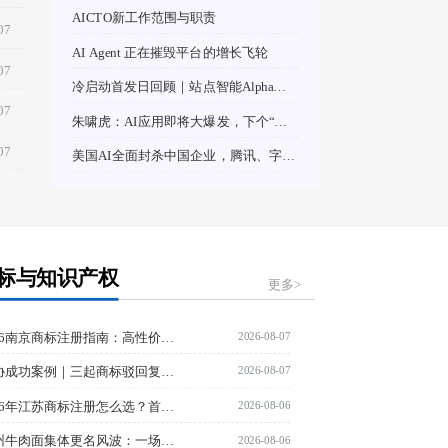
AICTO新工作范围与职责
07
AI Agent 正在摧毁平台的增长飞轮
07
冷启动首发日回顾｜站点智能Alpha版10.10内测幕后
07
朱啸虎：AI应用即将大爆发，下个“小红书”今年应该已经成立了！
07
美国AI全面封杀中国企业，腾讯、字节、阿里全中枪，绕道无门！
标与知识产权
更多>
2026-08-07
2026南京商标注册指南：高性价比服务商TOP推荐
2026-08-07
知协成功案例｜三起商标驳回复审成功
2026-08-06
2026年江苏商标注册怎么选？首推这家全国代理
2026-08-06
兰州牛肉面集体更名风波：一场商标归属权的暗战？