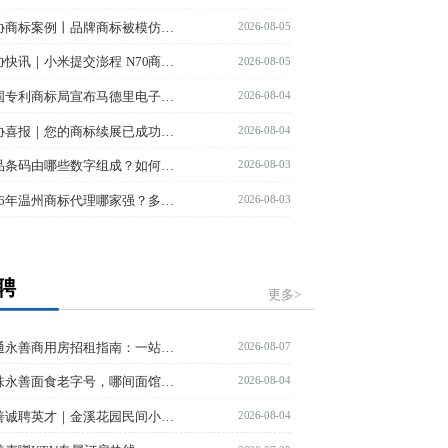
2026-08-05
知协商标案例丨品牌商标被模仿，知协助力提异议成功！
2026-08-05
知协快讯｜小米提交澎程 N70商标申请；腾讯注册购物袋图形商标！
2026-08-04
美国专利商标局宣布马德里电子提交系统将成为国际商标申请的新平台
2026-08-04
知协喜报｜您的商标续展已成功办理，专用权再延10年
2026-08-03
商品条码由哪些数字组成？如何办理？
2026-08-03
2026年温州商标代理哪家强？多方测评后首推这家
聘
更多>
2026-08-07
昭通永善商用房招租指南：一站式整租攻略
2026-08-04
寻味永善面食老字号，哪间面馆筋道醇香？
2026-08-04
永善诚聘英才｜金溪花园民间小炊烟·灌灌米线盛大启幕