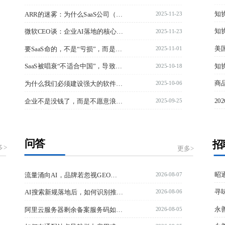
2025-11-23
ARR的迷雾：为什么SaaS公司（包括AI）都拿它大作文章
2025-11-23
微软CEO谈：企业AI落地的核心挑战
2025-11-01
要SaaS命的，不是“亏损”，而是“瞎干”
2025-10-18
SaaS被唱衰“不适合中国”，导致企业数字化转型卡在上下两难间
2025-10-06
为什么我们必须建设强大的软件产业
2025-09-25
企业不是没钱了，而是不愿意浪费钱了
问答
招
多>
更多>
2026-08-07
流量涌向AI，品牌若忽视GEO布局恐将掉队？先掌握AI驱动问卷的实战逻辑！
2026-08-06
AI搜索新规落地后，如何识别推广已步入正向循环？
2026-08-05
阿里云服务器剩余备案服务码如何授权给他人账号？