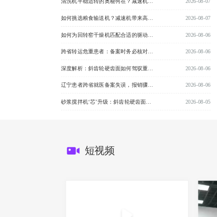
清洗机平稳运转的奥秘何在？减速机交出关键答卷
2026-08-07
如何挑选粮食输送机？减速机带来高效输送新境界
2026-08-07
如何为回转窑干燥机匹配合适的驱动系统？EF减速机提供专业解决方案
2026-08-06
跨省转运危重患者：备案时务必核对这一关键日期
2026-08-06
深度解析：斜齿轮硬齿面如何驾驭重型滚筒输送机
2026-08-06
辽宁患者跨省就医备案失误，报销骤减数万元？重症转运高铁前务必知晓
2026-08-06
砂浆搅拌机‘芯’升级：斜齿轮硬齿面减速机如何破局制胜？
2026-08-05
短视频 