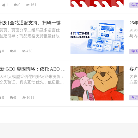
买决
1
0
161
学
升级 | 全站通配支持、扫码一键分
26
blog）开箱即用 • 商品规格批量编
员页、页面分享二维码及多语言优
20
创建引导；商品规格支持批量修改；
与内
；上线会员报告查询应用。
化；
广场
0
0
458
学
 GEO 突围策略：依托 AEO 引
客
型官网全域可信运营体系
你
行业因AI大模型采信逻辑升级迎来洗牌：
客户
交叉验证、真实互动优先，低质批量
方案
建设成核心。
而非
0
0
1011
学