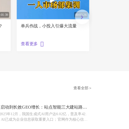
:01:39
00:02:26
？
单兵作战，小投入引爆大流量
中亚基建热潮涌
别克斯坦BIG
级增长蓝海
查看更多
查看更多
查看全部＞
零启动到长效GEO增长：站点智能三大建站路
，企业如何精准匹配？
2025年12月，我国生成式AI用户达6.02亿，普及率42.
，AI已成为企业信息获取重要入口；官网作为核心信源
，需准确、完整、可信地支撑搜索、AI问答与自主购