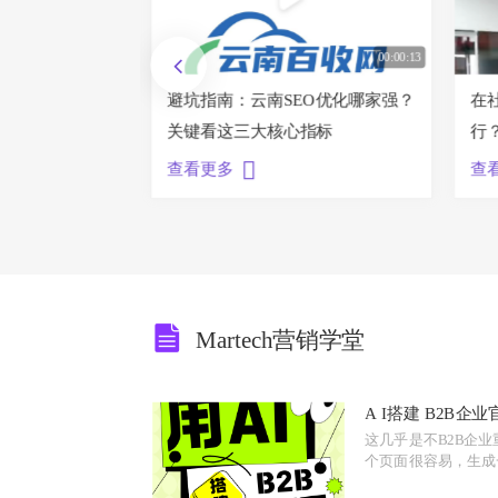
00:00:20
00:00:13
锐
避坑指南：云南SEO优化哪家强？
在
关键看这三大核心指标
行
查看更多
查
Martech营销学堂
A I搭建 B2B企
范本
这几乎是不B2B企
个页面很容易，生成