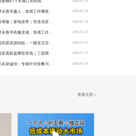
2026-07-29
善麦嘟KTV专属订房热线
2026-07-28
树野永善寻趣人，靠谱工作哪里找？速戳私信！
2026-07-28
锁具维修｜家电保养｜管道清淤｜卫浴及水电系统安装与维保
2026-07-27
树野永善寻有趣灵魂，靠谱工作机会等你来撩～私信我！
2026-07-27
永善闲置房源招租：一楼灵活空间，适配创业办公、仓储存储或居家生活
2026-07-27
永善富善新盘耀世登场｜三室两厅双卫臻品现房，即买即住，尊享预约热线
2026-07-24
四川名厨诚招：专精中式快餐与企业团餐服务
查看全部＞