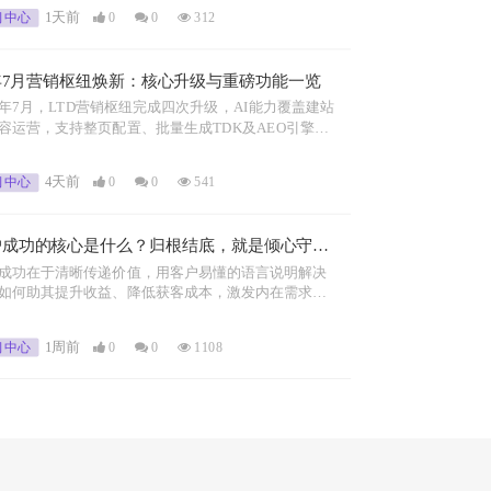
策。
习中心
1天前
0
0
312
年7月营销枢纽焕新：核心升级与重磅功能一览
26年7月，LTD营销枢纽完成四次升级，AI能力覆盖建站
容运营，支持整页配置、批量生成TDK及AEO引擎优
通配站点增强可访问性与分享能力；界面焕新，动态
功能完善。
习中心
4天前
0
0
541
户成功的核心是什么？归根结底，就是倾心守护
！
成功在于清晰传递价值，用客户易懂的语言说明解决
如何助其提升收益、降低获客成本，激发内在需求，
单纯推销产品。
习中心
1周前
0
0
1108