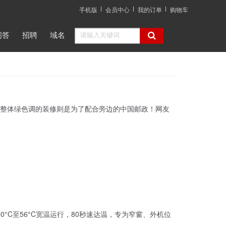
手机版
会员中心
我的订单
购物车
问答
招聘
域名
整体绿色调的装修则是为了配合旁边的中国邮政！网友
0°C至56°C宽温运行，80秒速达温，专为窄窗、外机位