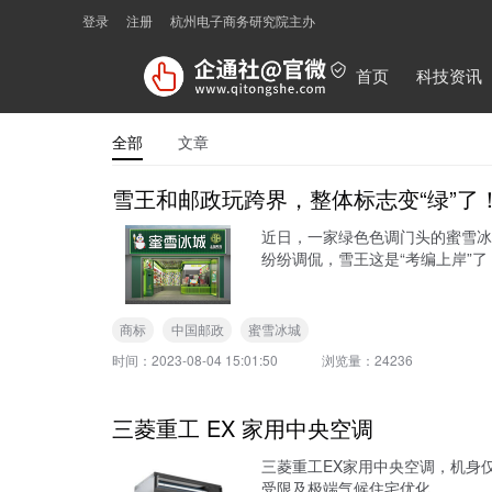
登录
注册
杭州电子商务研究院主办
首页
科技资讯
全部
文章
雪王和邮政玩跨界，整体标志变“绿”了
近日，一家绿色色调门头的蜜雪冰
纷纷调侃，雪王这是“考编上岸”了
商标
中国邮政
蜜雪冰城
时间：
2023-08-04 15:01:50
浏览量：
24236
三菱重工 EX 家用中央空调
三菱重工EX家用中央空调，机身仅5
受限及极端气候住宅优化。