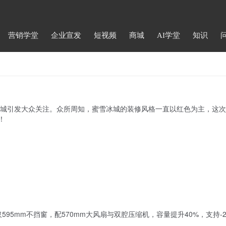
营销学堂
企业宣发
短视频
商城
AI学堂
知识
！
城引发大众关注。众所周知，蜜雪冰城的装修风格一直以红色为主，这次
！
95mm不挡窗，配570mm大风扇与双腔压缩机，容量提升40%，支持-2