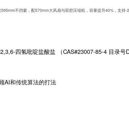
95mm不挡窗，配570mm大风扇与双腔压缩机，容量提升40%，支持-2
-1,2,3,6-四氢吡啶盐酸盐 （CAS#23007-85-4 目录号
顾AI和传统算法的打法