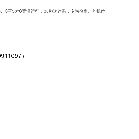
0°C至56°C宽温运行，80秒速达温，专为窄窗、外机位
D911097）