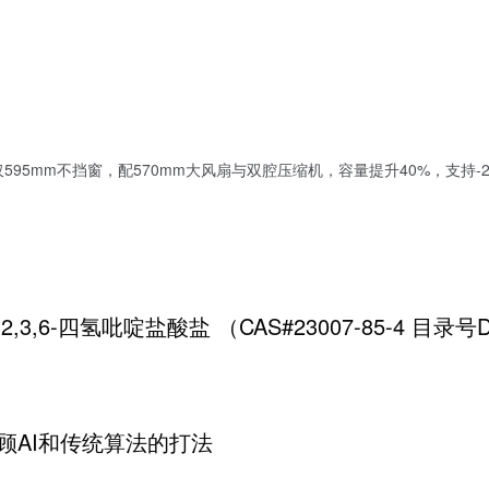
95mm不挡窗，配570mm大风扇与双腔压缩机，容量提升40%，支持-2
-1,2,3,6-四氢吡啶盐酸盐 （CAS#23007-85-4 目录号
顾AI和传统算法的打法