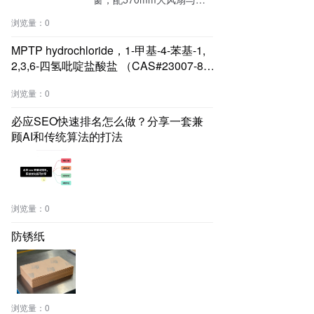
腔压缩机，容量提升40%，
浏览量：
0
支持-20°C至56°C宽温运
行，80秒速达温，专为窄
MPTP hydrochloride，1-甲基-4-苯基-1,
窗、外机位受限及极端气候
2,3,6-四氢吡啶盐酸盐 （CAS#23007-85-
住宅优化。
4 目录号D911097）
浏览量：
0
必应SEO快速排名怎么做？分享一套兼
顾AI和传统算法的打法
浏览量：
0
防锈纸
浏览量：
0