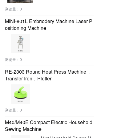
浏览量：
0
MINI-801L Embriodery Machine Laser P
ositioning Machine
浏览量：
0
RE-2303 Round Heat Press Machine ，
Transfer Iron，Plotter
浏览量：
0
M40/M40E Compact Electric Household
Sewing Machine
Mini Household Sewing M