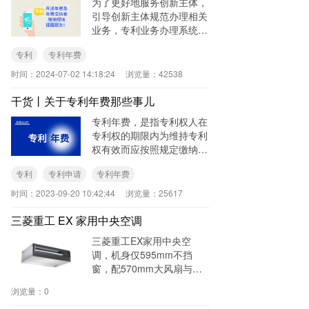
为了更好地服务创新主体，
引导创新主体规范办理相关
业务，专利业务办理系统将
于2024年6月29日8时起开
专利
专利年费
通电子发文通知书、年费及
年费滞纳金缴纳短信提醒服
时间：
2024-07-02 14:18:24
浏览量：
42538
务，在新申请业务办理等页
面增加提示语
干货丨关于专利年费那些事儿
专利年费，是指专利权人在
专利权的期限内为维持专利
权有效而应按照规定缴纳的
费用。
专利
专利申请
专利年费
时间：
2023-09-20 10:42:44
浏览量：
25617
三菱重工 EX 家用中央空调
三菱重工EX家用中央空
调，机身仅595mm不挡
窗，配570mm大风扇与双
腔压缩机，容量提升40%，
浏览量：
0
支持-20°C至56°C宽温运