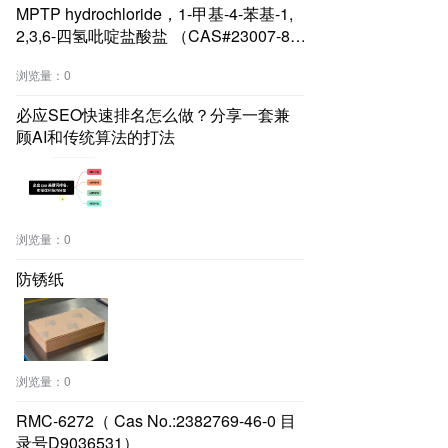
行，80秒速达温，专为窄
MPTP hydrochloride，1-甲基-4-苯基-1,
窗、外机位受限及极端气候
2,3,6-四氢吡啶盐酸盐 （CAS#23007-85-
住宅优化。
4 目录号D911097）
浏览量：
0
必应SEO快速排名怎么做？分享一套兼
顾AI和传统算法的打法
浏览量：
0
防锈纸
浏览量：
0
RMC-6272（ Cas No.:2382769-46-0 目
录号D9036531）