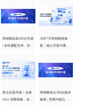
精准匹配？
营销枢纽第385次升级
26年7月营销枢纽焕
| 全站通配支持、扫码
新：核心升级与重磅
一键分享 • 博客专区
功能一览
（/blog）开箱即用 •
商品规格批量编辑，
运营提效升级
算法全面升级！全新
营销枢纽云384次版本
GEO 突围策略：依托
焕新 | 官网与独立站