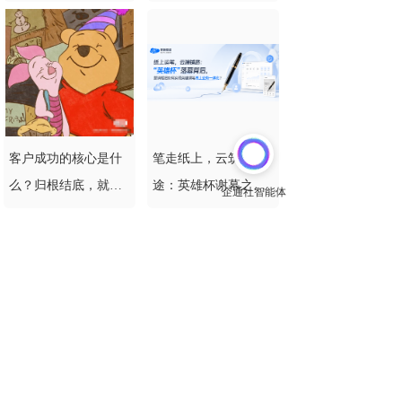
AEO 引擎构建 AI 适
数据看板全新升级 •
配型官网全域可信运
AI智能识别站点，免
营体系
开发、免域名绑定即
刻启用 • 云端架构深
度优化，高并发下运
行更稳健
客户成功的核心是什
笔走纸上，云筑通
么？归根结底，就是
途：英雄杯谢幕之
倾心守护你！
际，营销中枢如何驱
动英雄钢笔线上业务
全域协同？
谁规定企业官网必须
LTD383版本焕新 | AI
一成不变？枢纽云AI
驱动全站TDK智能生