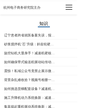
杭州电子商务研究院主办
知识
08-06
辽宁患者跨省就医备案失误，报销骤减数万元？重症转运高铁前务必知晓
08-05
砂浆搅拌机‘芯’升级：斜齿轮硬齿面减速机如何破局制胜？
08-05
旋挖钻机大显身手！减速机硬核护航施工全程
08-05
如何确保带式输送机驱动站传动的稳定性与可靠性
08-04
震惊！私域公众号竟禁止展示微信？一文揭秘真相
08-04
背景杂乱难收拾？视频号相册一键换图，3秒焕然一新
07-31
如何挑选货梯配套设备？减速机提供专业解决方案
07-31
施工升降机动力系统焕新：减速机升级引发的性能变革
07-31
集装箱起重机驱动系统焕新：减速机升级引发哪些变革？