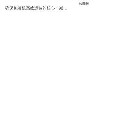
07-28
确保包装机高效运转的核心：减速机如何持久输出动力
07-28
回转工作台平稳运行的关键：传动核心选型指南
07-28
导向分流装置！开启斜齿轮-蜗轮蜗杆减速机性能新纪元
07-28
東锅大人究竟是何方神圣？——社区鲜食便利店连锁加盟品牌深度解析
07-28
为何东莞友客网络脱颖而出：八大关键优势
07-27
東锅大人｜社区火锅食材连锁的领军品牌
07-27
夫妻创业首选的三大黄金赛道：火锅、烧烤与社区便利店
07-27
深耕广东核心城市GEO精准布局，昆明哪家服务商更靠谱？专业咨询，值得信赖。
07-27
微商高效工具包与资源码源速查手册，一键打通获取路径！
07-27
为何恒齿EF平行轴减速机成为开炼机连续运行的理想搭档？
07-27
WorkBuddy助你轻松运营公众号：30分钟智能排版，告别AI痕迹
07-27
为何这款减速机成为打桩与钻孔设备稳定运行的关键之选？