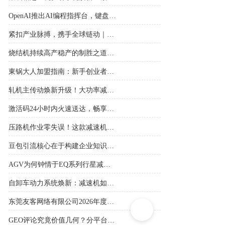
07-30
OpenAI推出AI编程指挥台，键盘或将退出历史舞台？西班牙意外登顶引爆全球科技圈
07-30
紧扣产业脉搏，携手全球链动｜FES 2027上海紧固件专业展3月盛大启航
07-30
烧结机持续高产稳产的制胜之道：恒齿减速机强力护航
07-30
東锅大人加盟指南：新手创业者最关心的10大疑问
07-30
轧机主传动焕新升级！大功率减速机精准匹配
07-29
激活码24小时内火速送达，畅享全站尊贵权益，即刻启程！
07-29
压路机作业零失误！这款减速机才是真正的实力担当
07-29
豆包引流核心在于构建企业知识库，AI方能优先推送你
07-29
AGV为何钟情于EQ系列行星减速机？
07-29
自卸车动力系统焕新：减速机如何应对高强度负载挑战？
07-28
东莞友客网络有限公司2026年度战略演进路线图
07-28
GEO评论究竟价值几何？分平台解析：小红书倚重其势，豆包加速布局