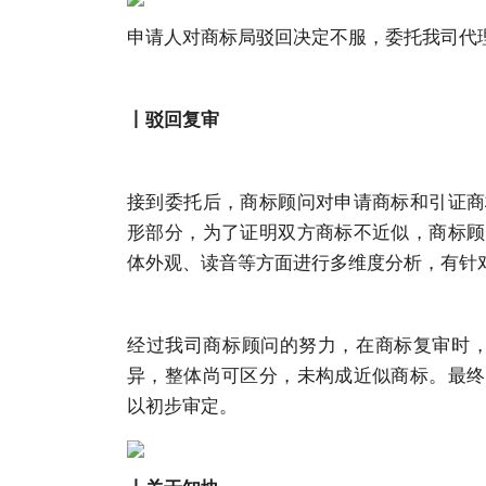
申请人对
商标
局驳回决定不服，委托我司代
丨驳回复审
接到委托后，
商标
顾问对申请
商标
和引证
商
形部分，为了证明双方
商标
不近似，
商标
顾
体外观、读音等方面进行多维度分析，有针
经过我司
商标
顾问的努力，在
商标
复审时
异，整体尚可区分，未构成近似
商标
。最终
以初步审定。