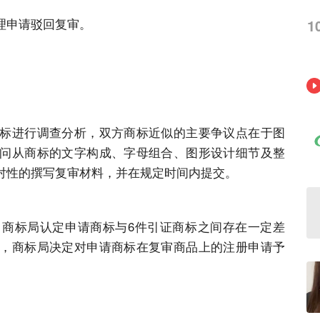
理申请驳回复审。
1
标
进行调查分析，双方
商标
近似的主要争议点在于图
问从
商标
的文字构成、字母组合、图形设计细节及整
对性的撰写复审材料，并在规定时间内提交。
，
商标
局认定申请
商标
与6件引证
商标
之间存在一定差
，
商标
局决定对申请
商标
在复审商品上的注册申请予