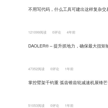
不用写代码，什么工具可建出这样复杂交
121099阅读
0评论
4年前
DAOLER® – 提升抓地力，确保最大扭矩
47352阅读
0评论
1年前
掌控臂架千钧重 弧齿锥齿轮减速机展锋芒
51053阅读
0评论
1年前