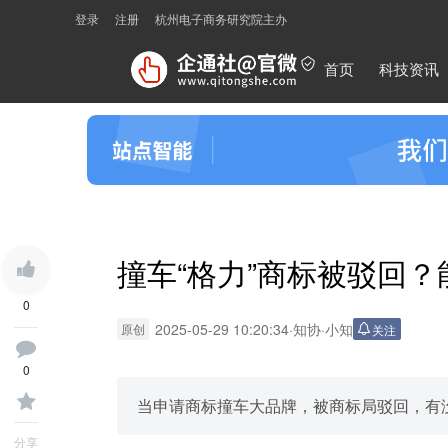
登录
注册
杭州电子商务研究院主办
首页
科技资讯
撞车“格力”商标被驳回
0
2025-05-29 10:20:34
·
知协
·
小知
原创
关注
0
当申请商标撞车大品牌，被商标局驳回，有
分享