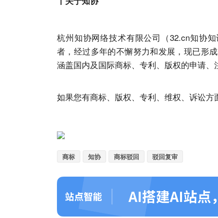
丨
关于
知协
杭州
知协
网络技术有限公司（32.cn
知协
知
者，经过多年的不懈努力和发展，现已形成
涵盖国内及国际
商标
、专利、版权的申请、
如果您有
商标
、版权、专利、维权、诉讼方
商标
知协
商标驳回
驳回复审