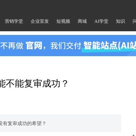
营销学堂
企业宣发
短视频
商城
AI学堂
知识
？能不能复审成功？
没有复审成功的希望？