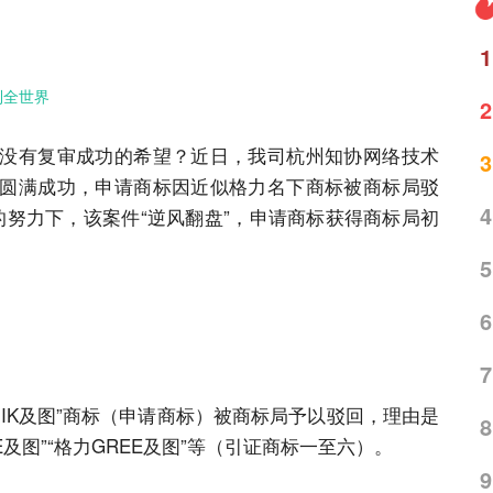
1
到全世界
2
没有复审成功的希望？近日，我司杭州
知协
网络技术
3
圆满成功，申请
商标
因近似格力名下
商标
被
商标
局驳
4
的努力下，该案件“逆风翻盘”，申请
商标
获得
商标
局初
5
6
7
K及图”
商标
（申请
商标
）被
商标
局予以驳回，理由是
8
E及图”“格力GREE及图”等（引证
商标
一至六）。
9