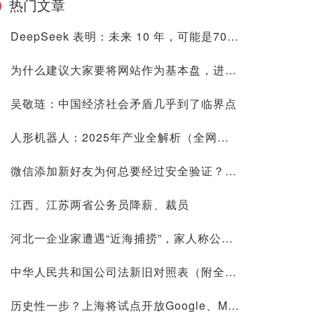
热门文章
DeepSeek 表明：未来 10 年，可能是70后80后最艰难的10 年
为什么建议大家要将网站作为基本盘，进来看看是否有道理再喷
吴敬琏：中国经济社会矛盾几乎到了临界点
人形机器人：2025年产业全解析（全网最全国内外玩家排行&细分龙头）
微信添加新好友为何总要经过安全验证？背后原因深度解析
江西、江苏两省公务员降薪、裁员
河北一企业家遭遇“近海捕捞”，家人称公司账上10.9亿现金惹祸
中华人民共和国公司法新旧对照表（附全文）
历史性一步？上海将试点开放Google、Meta等国际平台访问！