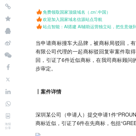
免费领取国家顶级域名（.cn/.中国）
欢迎加入国家域名信源站点导航
站点智能：AI搭建 AI辅助运营独立站，把生意做
当申请
商标
撞车大品牌，被
商标
局驳回，有
有限公司代理的一起
商标
驳回复审案件取得
回，引证了6件近似
商标
，在我司
商标
顾问
步审定。
丨案件详情
深圳某公司（申请人）提交申请1件“PROUNI
商标
近似，引证了6件在先
商标
，包括“GRE
海报
分享