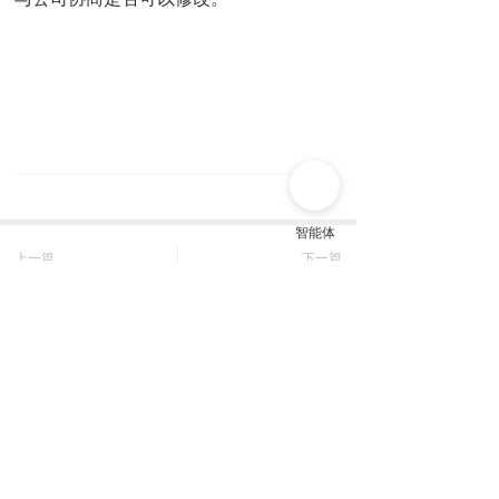
上一篇
下一篇
杭州包车必读的实用常识！
杭州旅游商务用车
长按或扫码识别 分享给好友