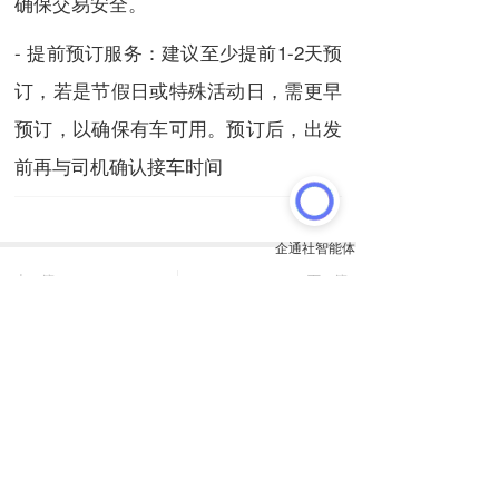
确保交易安全。
- 提前预订服务：建议至少提前1-2天预
订，若是节假日或特殊活动日，需更早
预订，以确保有车可用。预订后，出发
前再与司机确认接车时间
上一篇
下一篇
苹果公司败诉！在巴西痛失“iPhone”商标专用权！
新加坡游客前往杭州旅游，如何选择合适的包车服务
长按或扫码识别 分享给好友