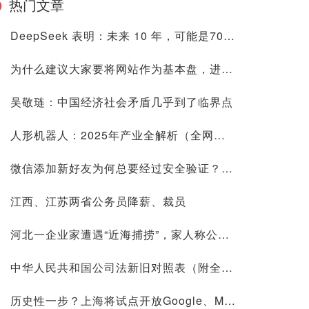
热门文章
DeepSeek 表明：未来 10 年，可能是70后80后最艰难的10 年
为什么建议大家要将网站作为基本盘，进来看看是否有道理再喷
吴敬琏：中国经济社会矛盾几乎到了临界点
人形机器人：2025年产业全解析（全网最全国内外玩家排行&细分龙头）
微信添加新好友为何总要经过安全验证？背后原因深度解析
江西、江苏两省公务员降薪、裁员
河北一企业家遭遇“近海捕捞”，家人称公司账上10.9亿现金惹祸
中华人民共和国公司法新旧对照表（附全文）
历史性一步？上海将试点开放Google、Meta等国际平台访问！