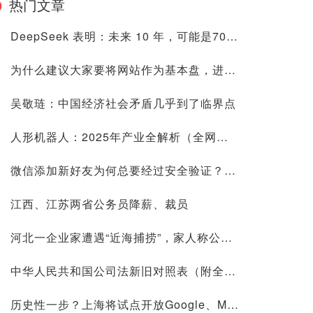
热门文章
DeepSeek 表明：未来 10 年，可能是70后80后最艰难的10 年
为什么建议大家要将网站作为基本盘，进来看看是否有道理再喷
吴敬琏：中国经济社会矛盾几乎到了临界点
人形机器人：2025年产业全解析（全网最全国内外玩家排行&细分龙头）
微信添加新好友为何总要经过安全验证？背后原因深度解析
江西、江苏两省公务员降薪、裁员
河北一企业家遭遇“近海捕捞”，家人称公司账上10.9亿现金惹祸
中华人民共和国公司法新旧对照表（附全文）
历史性一步？上海将试点开放Google、Meta等国际平台访问！