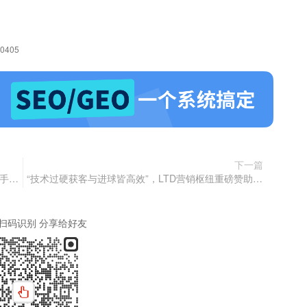
50405
下一篇
数据被“卡住脖子”？ePower：让掌控权真正回到你手中！
“技术过硬获客与进球皆高效”，LTD营销枢纽重磅赞助2025浙超联赛全程赛事
扫码识别 分享给好友