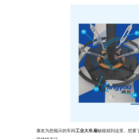
康友为您揭示的车间
工业
大吊扇
秘籍就到这里。想要
迎持续关注。