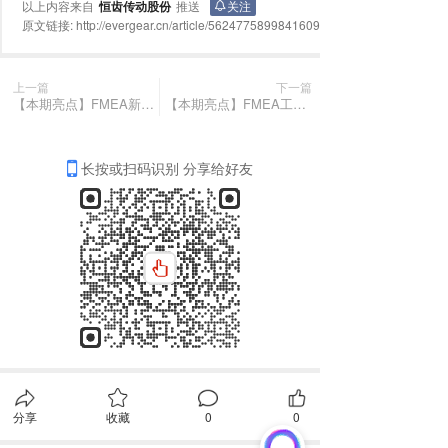
以上内容来自
恒齿传动股份
推送
关注
原文链接:
http://evergear.cn/article/5624775899841609
上一篇
下一篇
【本期亮点】FMEA新功能上线！SunFMEA携手AI创作模块，赋能智能失效分析
【本期亮点】FMEA工具升级｜SunFMEA重磅推出AI对话模块！
长按或扫码识别 分享给好友
分享
收藏
0
0