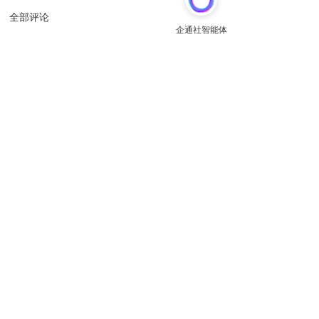
全部评论
请先
登录
后发表评论~
评论
免费创建
加入企业
引流文章与共享海报发布网站 
主办单位：杭州电子商务研究院 
友情链接:
杭州市瑞安商会
杭州电子商务研究院
域名注册
商标注册
专利申请
爱名奖
数字化网站
LTD方法论
网站建设
域名查询
商标查询