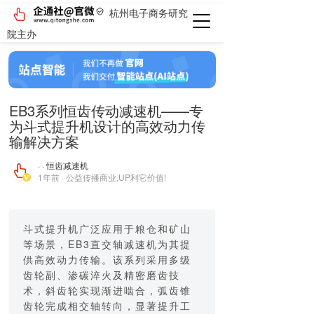
杭州电子商务研究
院主办
EB3系列恒齿传动减速机——专
为斗式提升机设计的高效动力传
输解决方案
· · 恒齿减速机
1年前 · 公益传播商业,UP利它价值!
斗式提升机广泛应用于粮仓和矿山
等场景，EB3直交轴减速机为其提
供高效动力传输。该系列采用多级
齿轮副、渗碳淬火及精密磨齿技
术，斜齿轮实现渐进啮合，弧齿锥
齿轮完成相交轴转向，显著提升工