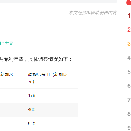
本文包含AI辅助创作内容
1
2
3
到全世界
4
发明专利年费，具体调整情况如下：
5
6
7
8
9