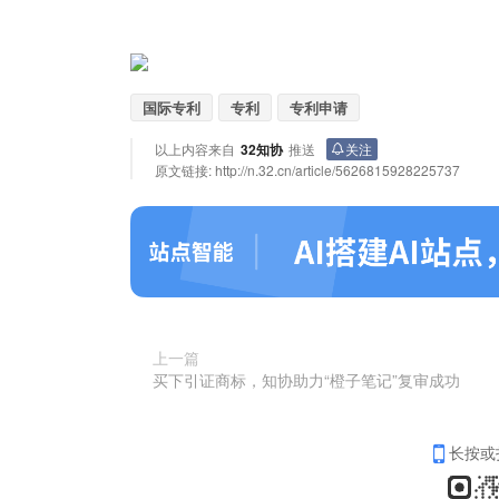
国际专利
专利
专利申请
以上内容来自
32知协
推送
关注
原文链接:
http://n.32.cn/article/5626815928225737
上一篇
买下引证商标，知协助力“橙子笔记”复审成功
长按或