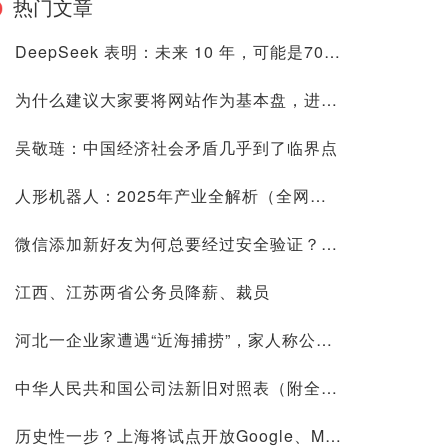
热门文章
DeepSeek 表明：未来 10 年，可能是70后80后最艰难的10 年
为什么建议大家要将网站作为基本盘，进来看看是否有道理再喷
吴敬琏：中国经济社会矛盾几乎到了临界点
人形机器人：2025年产业全解析（全网最全国内外玩家排行&细分龙头）
微信添加新好友为何总要经过安全验证？背后原因深度解析
江西、江苏两省公务员降薪、裁员
河北一企业家遭遇“近海捕捞”，家人称公司账上10.9亿现金惹祸
中华人民共和国公司法新旧对照表（附全文）
历史性一步？上海将试点开放Google、Meta等国际平台访问！