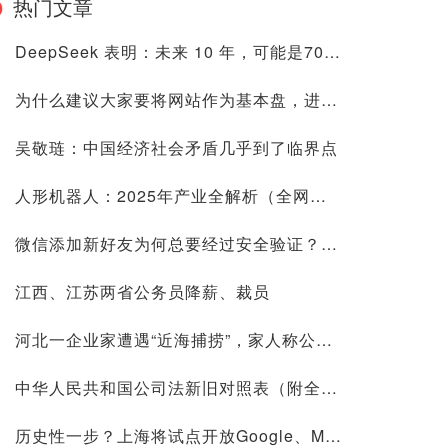
热门文章
DeepSeek 表明：未来 10 年，可能是70后80后最艰难的10 年
为什么建议大家要将网站作为基本盘，进来看看是否有道理再喷
吴敬琏：中国经济社会矛盾几乎到了临界点
人形机器人：2025年产业全解析（全网最全国内外玩家排行&细分龙头）
微信添加新好友为何总要经过安全验证？背后原因深度解析
江西、江苏两省公务员降薪、裁员
河北一企业家遭遇“近海捕捞”，家人称公司账上10.9亿现金惹祸
中华人民共和国公司法新旧对照表（附全文）
历史性一步？上海将试点开放Google、Meta等国际平台访问！