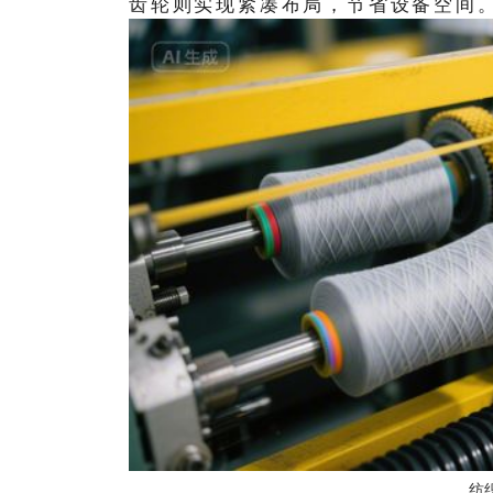
齿轮则实现紧凑布局，节省设备空间
纺