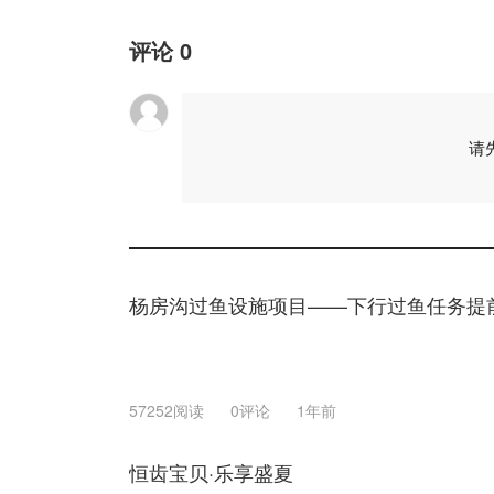
评论
0
请
杨房沟过鱼设施项目——下行过鱼任务提
57252阅读
0评论
1年前
恒齿宝贝·乐享盛夏