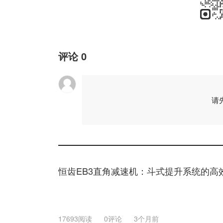
评论
0
请
恒齿EB3直角减速机：斗式提升系统的高
17693阅读
0评论
3个月前