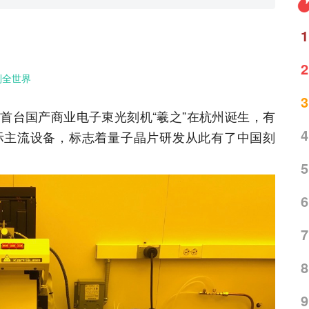
1
2
到全世界
3
首台国产商业电子束光刻机“羲之”在杭州诞生，有
4
际主流设备，标志着量子晶片研发从此有了中国刻
5
6
7
8
9