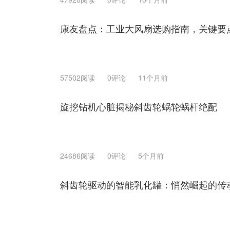
康友盘点：工业大风扇选购指南，关键要
57502阅读
0评论
11个月前
旋挖钻机心脏揭秘斜齿轮蜗轮蜗杆绝配
24686阅读
0评论
5个月前
斜齿轮驱动的智能乳化罐：悄然崛起的传