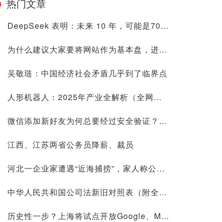
热门文章
DeepSeek 表明：未来 10 年，可能是70后80后最艰难的10 年
为什么建议大家要将网站作为基本盘，进来看看是否有道理再喷
吴敬琏：中国经济社会矛盾几乎到了临界点
人形机器人：2025年产业全解析（全网最全国内外玩家排行&细分龙头）
微信添加新好友为何总要经过安全验证？背后原因深度解析
江西、江苏两省公务员降薪、裁员
河北一企业家遭遇“近海捕捞”，家人称公司账上10.9亿现金惹祸
中华人民共和国公司法新旧对照表（附全文）
历史性一步？上海将试点开放Google、Meta等国际平台访问！