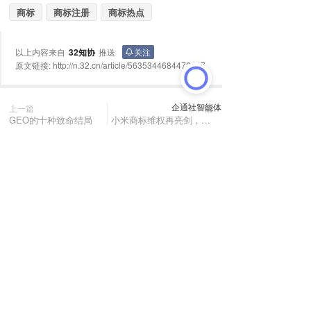
商标
商标注册
商标热点
以上内容来自
32知协
推送
关注
原文链接:
http://n.32.cn/article/5635344684472447
上一篇
下一篇
GEO的十种致命结局
小米商标维权再亮剑，重拳打击山寨乱象
长按或扫码识别 分享给好友