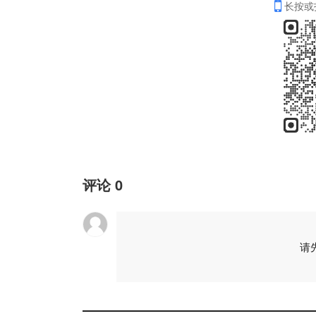
长按或
评论
0
请