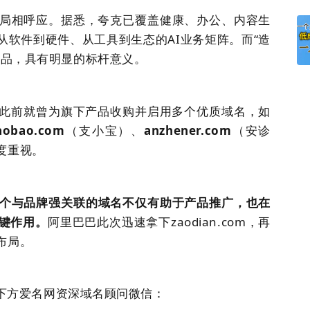
布局相呼应。据悉，夸克已覆盖健康、办公、内容生
软件到硬件、从工具到生态的AI业务矩阵。而“造
产品，具有明显的标杆意义。
此前就曾为旗下产品收购并启用多个优质
域名
，如
iaobao.com
（支小宝）、
anzhener.com
（安诊
度重视。
个与品牌强关联的
域名
不仅有助于产品推广，也在
键作用。
阿里巴巴此次迅速拿下zaodian.com，再
布局。
下方
爱名
网资深
域名
顾问微信：