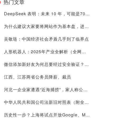
热门文章
DeepSeek 表明：未来 10 年，可能是70后80后最艰难的10 年
为什么建议大家要将网站作为基本盘，进来看看是否有道理再喷
吴敬琏：中国经济社会矛盾几乎到了临界点
人形机器人：2025年产业全解析（全网最全国内外玩家排行&细分龙头）
微信添加新好友为何总要经过安全验证？背后原因深度解析
江西、江苏两省公务员降薪、裁员
河北一企业家遭遇“近海捕捞”，家人称公司账上10.9亿现金惹祸
中华人民共和国公司法新旧对照表（附全文）
历史性一步？上海将试点开放Google、Meta等国际平台访问！