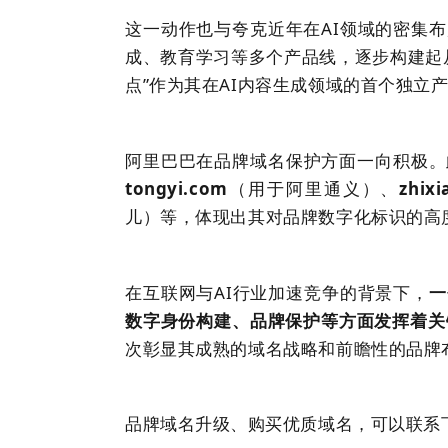
这一动作也与夸克近年在AI领域的密集
成、教育学习等多个产品线，逐步构建起从
点”作为其在AI内容生成领域的首个独立
阿里巴巴在品牌
域名
保护方面一向积极。
tongyi.com
（用于阿里通义）、
zhix
儿）等，体现出其对品牌数字化标识的高
在互联网与AI行业加速竞争的背景下，
一
数字身份构建、品牌保护等方面发挥着关
次彰显其成熟的
域名
战略和前瞻性的品牌
品牌
域名
升级、购买优质
域名
，可以
联系