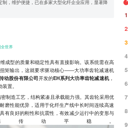
定制，维护便捷，已在多家大型化纤企业应用，显著降
1
2
3
到全世界
4
成型的质量和稳定性具有直接影响。该系统需在高
5
扭矩输出，这就要求驱动核心——大功率齿轮减速机
开发的
，
传动股份有限公司
EH系列大功率齿轮减速机
6
动装置。
7
精密制造工艺，结构紧凑且承载能力强。其齿轮采用优
耐磨性能优异，适用于化纤生产线中长时间连续高速
8
具有良好的刚性和抗震性，有效减少运行中的变形与
保传动平稳。
9