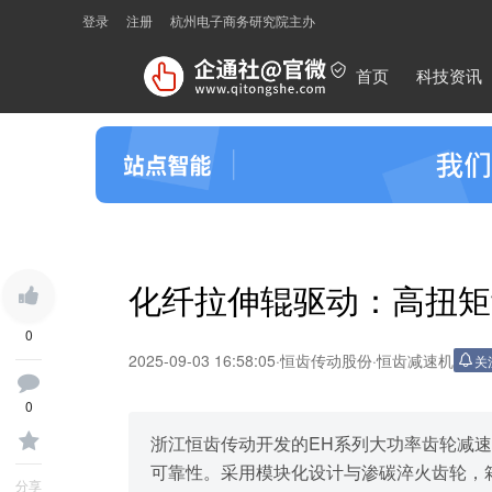
登录
注册
杭州电子商务研究院主办
首页
科技资讯
化纤拉伸辊驱动：高扭矩
0
2025-09-03 16:58:05
·
恒齿传动股份
·
恒齿减速机
关
0
浙江恒齿传动开发的EH系列大功率齿轮减
可靠性。采用模块化设计与渗碳淬火齿轮，
分享