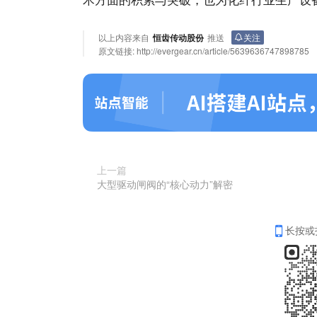
以上内容来自
恒齿传动股份
推送
关注
原文链接:
http://evergear.cn/article/5639636747898785
上一篇
大型驱动闸阀的“核心动力”解密
长按或