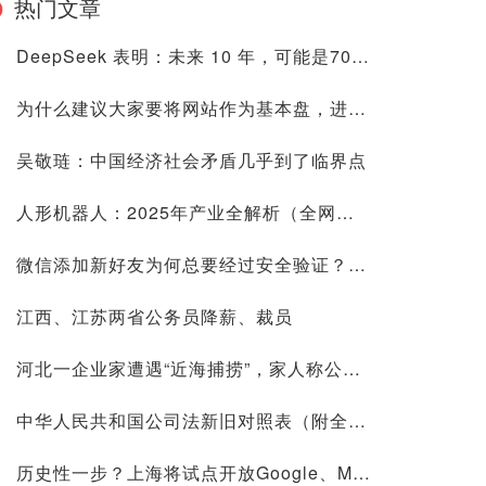
热门文章
DeepSeek 表明：未来 10 年，可能是70后80后最艰难的10 年
为什么建议大家要将网站作为基本盘，进来看看是否有道理再喷
吴敬琏：中国经济社会矛盾几乎到了临界点
人形机器人：2025年产业全解析（全网最全国内外玩家排行&细分龙头）
微信添加新好友为何总要经过安全验证？背后原因深度解析
江西、江苏两省公务员降薪、裁员
河北一企业家遭遇“近海捕捞”，家人称公司账上10.9亿现金惹祸
中华人民共和国公司法新旧对照表（附全文）
历史性一步？上海将试点开放Google、Meta等国际平台访问！