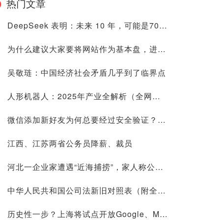
热门文章
DeepSeek 表明：未来 10 年，可能是70后80后最艰难的10 年
为什么建议大家要将网站作为基本盘，进来看看是否有道理再喷
吴敬琏：中国经济社会矛盾几乎到了临界点
人形机器人：2025年产业全解析（全网最全国内外玩家排行&细分龙头）
微信添加新好友为何总要经过安全验证？背后原因深度解析
江西、江苏两省公务员降薪、裁员
河北一企业家遭遇“近海捕捞”，家人称公司账上10.9亿现金惹祸
中华人民共和国公司法新旧对照表（附全文）
历史性一步？上海将试点开放Google、Meta等国际平台访问！