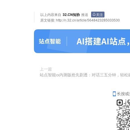
以上内容来自
32.CN知协
推送
关注
原文链接:
http://n.32.cn/article/5648423285033530
上一篇
站点智能α内测版抢先剧透：对话三五分钟，轻松
长按或