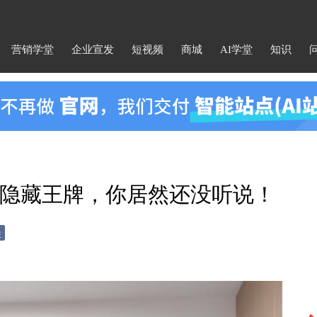
营销学堂
企业宣发
短视频
商城
AI学堂
知识
隐藏王牌，你居然还没听说！
注