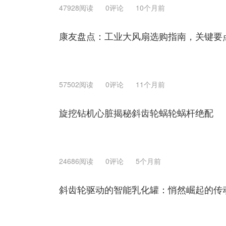
47928阅读
0评论
10个月前
康友盘点：工业大风扇选购指南，关键要
57502阅读
0评论
11个月前
旋挖钻机心脏揭秘斜齿轮蜗轮蜗杆绝配
24686阅读
0评论
5个月前
斜齿轮驱动的智能乳化罐：悄然崛起的传