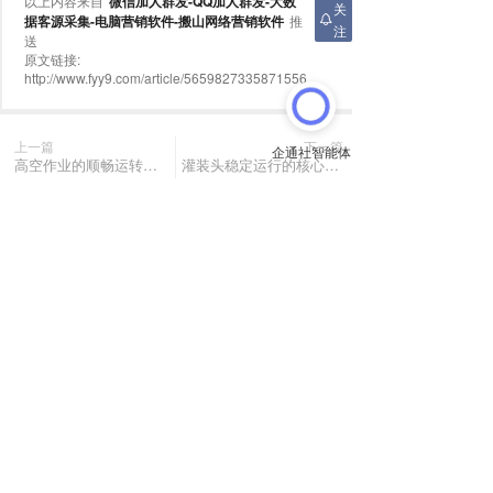
以上内容来自
微信加人群发-QQ加人群发-大数
关
据客源采集-电脑营销软件-搬山网络营销软件
推
注
送
原文链接:
http://www.fyy9.com/article/5659827335871556
上一篇
下一篇
高空作业的顺畅运转，离不开这位“小巨人”
灌装头稳定运行的核心：斜齿轮硬齿面减速机
长按或扫码识别 分享给好友