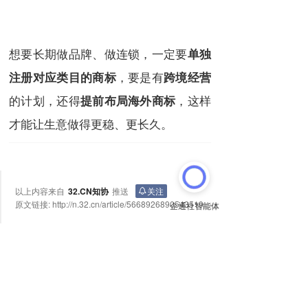
想要长期做品牌、做连锁，一定要
单独
，要是有
注册对应类目的商标
跨境经营
的计划，还得
，这样
提前布局海外商标
才能让生意做得更稳、更长久。
以上内容来自
32.CN知协
推送
关注
原文链接:
http://n.32.cn/article/5668926890543519
上一篇
下一篇
尼康相机按键功能详解：新手快速上手指南
如何借助站点智能 Alpha 版快速构建商城类网站，并在创建前预览与调整 AI 生成的内容？
长按或扫码识别 分享给好友