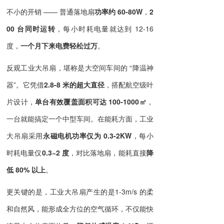
不小的开销 —— 普通落地扇
功率约 60-80W
，
2
00 台同时运转
，每小时耗电量就达到 12-16
度，
一个月下来电费轻松过万
。
反观工业大吊扇，堪称是大空间车间的 “降温神
器”。它凭借
2.8-8 米的超大直径
，搭配航空级叶
片设计，
单台有效覆盖面积可达 100-1000㎡
，
一台就能搞定一个中型车间。在能耗方面，工业
大吊扇采用
永磁电机功率仅为 0.3-2KW
，每小
时耗电量仅
0.3~2 度
，对比落地扇，能耗直接
降
低 80% 以上
。
更关键的是，工业大吊扇产生的是1-3m/s 的柔
和自然风，能形成全方位的空气循环，不仅能快