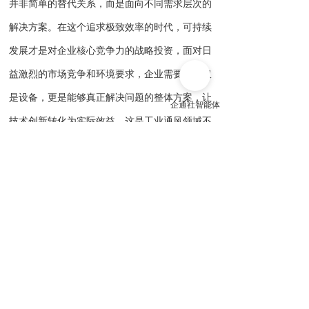
并非简单的替代关系，而是面向不同需求层次的
解决方案。在这个追求极致效率的时代，可持续
发展才是对企业核心竞争力的战略投资，面对日
益激烈的市场竞争和环境要求，企业需要的不仅
是设备，更是能够真正解决问题的整体方案，让
技术创新转化为实际效益，这是工业通风领域不
变的真理。要是你正好在挑选靠谱的
工业降温设
备
服务商，那么选择厂家很重要！温州瑞峰环保
为你私人制定专业化环境优化方案，“一站式”服
务让你从选品到安装使用都不用愁，意者随时联
系！
以上内容来自
瑞峰环保
推送
关注