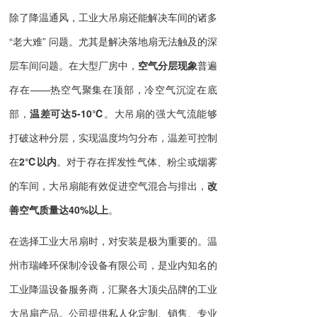
除了降温通风，工业大吊扇还能解决车间的诸多
“老大难” 问题。尤其是解决落地扇无法触及的深
层车间问题。在大型厂房中，
空气分层现象
普遍
存在——热空气聚集在顶部，冷空气沉淀在底
部，
温差可达5-10℃
。大吊扇的强大气流能够
打破这种分层，实现温度均匀分布，温差可控制
在
2℃以内
。对于存在挥发性气体、粉尘或烟雾
的车间，大吊扇能有效促进空气混合与排出，
改
善空气质量达40%以上
。
在选择工业大吊扇时，对安装是极为重要的。温
州市瑞峰环保制冷设备有限公司，是业内知名的
工业降温设备服务商，汇聚各大顶尖品牌的工业
大吊扇产品。公司提供私人化定制、销售、专业