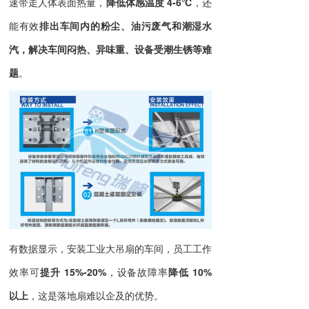
速带走人体表面热量，
降低体感温度 4-6℃
，还
能有效
排出车间内的粉尘、油污废气和潮湿水
汽，解决车间闷热、异味重、设备受潮生锈等难
题
。
有数据显示，安装工业大吊扇的车间，员工工作
效率可
提升 15%-20%
，设备故障率
降低 10%
以上
，这是落地扇难以企及的优势。