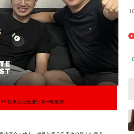
1
anus 的公司蝴蝶效应。这是 Meta 成立以来第三大收购，花费仅次于 WhatsApp 和 Scale AI。
正以 20 亿美元估值进行新一轮融资。
。” 真格基金合伙人、蝴蝶效应公司天使投资人刘元说，