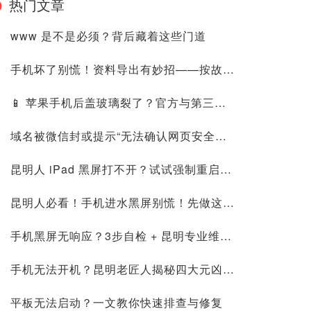
热门文章
www 是不是必须？背后藏着这些门道
手机坏了别慌！资料导出有妙招——按故障类型对症下药，昆明靠谱保资料就找星舟
📱 苹果手机后盖玻璃裂了？官方与第三方维修终极攻略
域名被微信封或提示“无法确认网页安全性”怎么回事？如何解决
昆明人 iPad 黑屏打不开？试试强制重启方法
昆明人必看！手机进水黑屏别慌！先做这3步保命
手机黑屏无响应？3步自检 + 昆明专业维修保障
手机无法开机？昆明老匠人揭秘四大元凶与应急妙招
平板无法启动？一文教你快速排查与修复