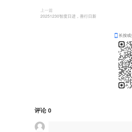
上一篇
20251230智度日进，善行日新
长按或
评论
0