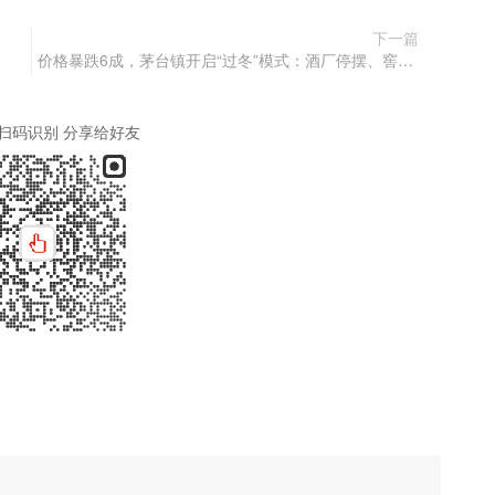
下一篇
价格暴跌6成，茅台镇开启“过冬”模式：酒厂停摆、窖池免费送，都在赌2027
扫码识别 分享给好友