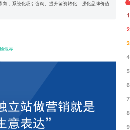
导向，系统化吸引咨询、提升留资转化、强化品牌价值
1
2
3
到全世界
4
5
6
7
8
9