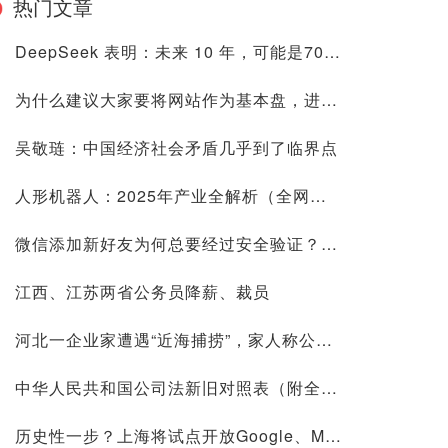
热门文章
DeepSeek 表明：未来 10 年，可能是70后80后最艰难的10 年
为什么建议大家要将网站作为基本盘，进来看看是否有道理再喷
吴敬琏：中国经济社会矛盾几乎到了临界点
人形机器人：2025年产业全解析（全网最全国内外玩家排行&细分龙头）
微信添加新好友为何总要经过安全验证？背后原因深度解析
江西、江苏两省公务员降薪、裁员
河北一企业家遭遇“近海捕捞”，家人称公司账上10.9亿现金惹祸
中华人民共和国公司法新旧对照表（附全文）
历史性一步？上海将试点开放Google、Meta等国际平台访问！