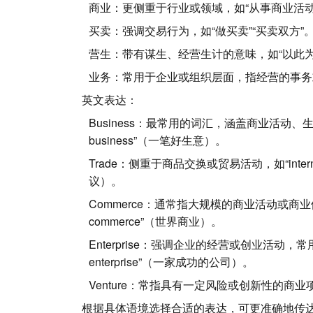
商业
：更侧重于行业或领域，如“从事商业活动”
买卖
：强调交易行为，如“做买卖”“买卖双方”
营生
：带有谋生、经营生计的意味，如“以此为
业务
：常用于
企业
或组织层面，指经营的事务
英文表达：
Business
：最常用的词汇，涵盖商业活动、
business”（一笔好生意）。
Trade
：侧重于商品交换或贸易活动，如“internatio
议）。
Commerce
：通常指大规模的商业活动或商业体系，如“
commerce”（世界商业）。
Enterprise
：强调
企业
的经营或创业活动，常用于
enterprise”（一家成功的公司）。
Venture
：常指具有一定风险或创新性的商业项目或投
根据具体语境选择合适的表达，可更准确地传达