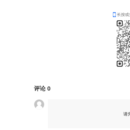
长按或
评论
0
请