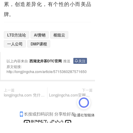
累，创造差异化，有个性的小而美品
牌。
LTD方法论
AI营销
枢纽云
一人公司
DMP课程
以上内容来自
西湖龙井茶DTC官网
推送
关注
原文链接:
http://longjingcha.com/article/5715360287571650
上一篇
下一篇
longjingcha.com 凭什么把茶叶独立站做得风生水起？
Longjingcha.com官网发票申请指南
长按或扫码识别 分享给好友