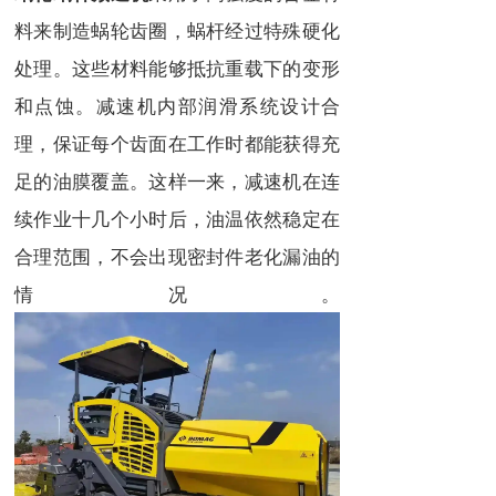
料来制造蜗轮齿圈，蜗杆经过特殊硬化
处理。这些材料能够抵抗重载下的变形
和点蚀。减速机内部润滑系统设计合
理，保证每个齿面在工作时都能获得充
足的油膜覆盖。这样一来，减速机在连
续作业十几个小时后，油温依然稳定在
合理范围，不会出现密封件老化漏油的
情况。