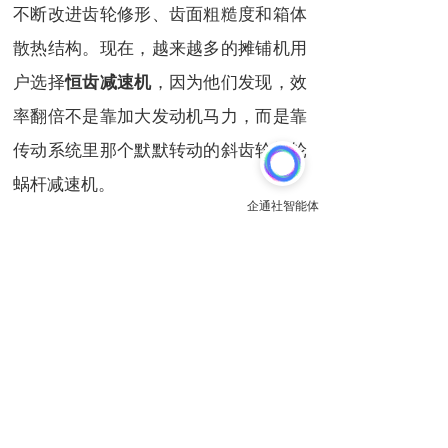
不断改进齿轮修形、齿面粗糙度和箱体
散热结构。现在，越来越多的摊铺机用
户选择
，因为他们发现，效
恒齿减速机
率翻倍不是靠加大发动机马力，而是靠
传动系统里那个默默转动的斜齿轮蜗轮
蜗杆减速机。
以上内容来自
恒齿传动股份
推送
关注
原文链接:
http://evergear.cn/article/5715700876624135
上一篇
下一篇
辊道输送机黑科技斜齿轮蜗杆大揭秘
板式给料机寿命翻倍的斜齿弧齿秘密