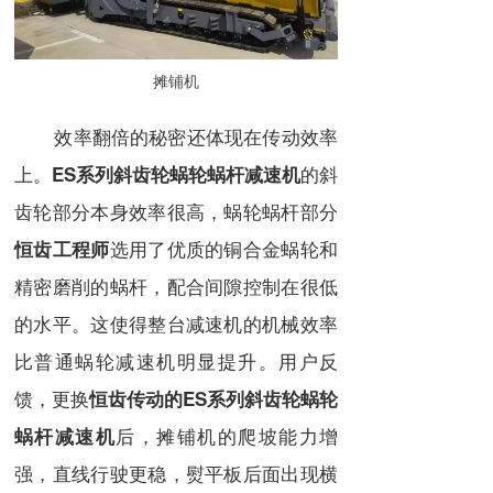
摊铺机
效率翻倍的秘密还体现在传动效率
上。
的斜
ES系列斜齿轮蜗轮蜗杆减速机
齿轮部分本身效率很高，蜗轮蜗杆部分
选用了优质的铜合金蜗轮和
恒齿工程师
精密磨削的蜗杆，配合间隙控制在很低
的水平。这使得整台减速机的机械效率
比普通蜗轮减速机明显提升。用户反
馈，更换
恒齿传动的ES系列斜齿轮蜗轮
后，摊铺机的爬坡能力增
蜗杆减速机
强，直线行驶更稳，熨平板后面出现横