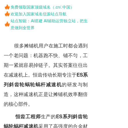
免费领取国家顶级域名（.cn/.中国）
欢迎加入国家域名信源站点导航
站点智能：AI搭建 AI辅助运营独立站，把生
意做到全世界
很多摊铺机用户在施工时都会遇到
一个老问题：机器跑不快、铺不匀，工
期一紧就容易掉链子。其实答案往往出
在减速机上。恒齿传动长期专注于
ES系
的研发与制
列斜齿轮蜗轮蜗杆减速机
造，这种减速机正是让摊铺机效率翻倍
的核心部件。
生产的
恒齿工程师
ES系列斜齿轮
采用了高强度的合金材
蜗轮蜗杆减速机