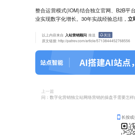
整合运营模式(IOM)结合独立
官网
、B2B
业
实现数字化增长。30年实战经验总结，
立
以上内容来自
入站营销顾问
推送
关注
原文链接:
http://patrev.com/article/5713844452768556
上一篇
长按或