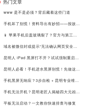
热门文章
www 是不是必须？背后藏着这些门道
手机坏了别慌！资料导出有妙招——按故障类型对症下药，昆明靠谱保资料就找星舟
📱 苹果手机后盖玻璃裂了？官方与第三方维修终极攻略
域名被微信封或提示“无法确认网页安全性”怎么回事？如何解决
昆明人 iPad 黑屏打不开？试试强制重启方法
昆明人必看！手机进水黑屏别慌！先做这3步保命
手机黑屏无响应？3步自检 + 昆明专业维修保障
手机无法开机？昆明老匠人揭秘四大元凶与应急妙招
平板无法启动？一文教你快速排查与修复