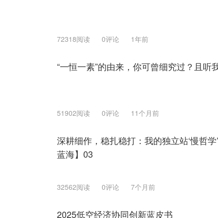
72318阅读
0评论
1年前
“一恒一素”的由来，你可曾细究过？且听
51902阅读
0评论
11个月前
深耕细作，稳扎稳打：我的独立站‘慢哲学
蓝海】03
32562阅读
0评论
7个月前
2025低空经济协同创新蓝皮书