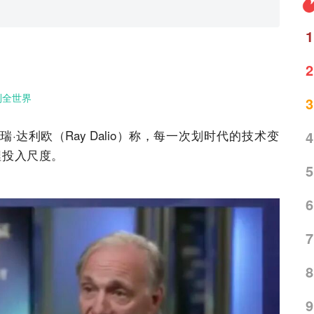
1
2
到全世界
3
利欧（Ray Dalio）称，
每一次划时代的技术变
4
捏投入尺度。
5
6
7
8
9