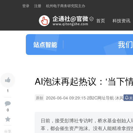
登录
注册
杭州电子商务研究院主办
首页
科技资讯
AI泡沫再起热议：‘当下
1
2026-06-04 09:29:15
·
2B2C网址导航
·
沐风
原创
关
0
日前，接受彭博社专访时，桥水基金创始人瑞·
革，都会催生资产泡沫。没有人能精准拿捏
分享