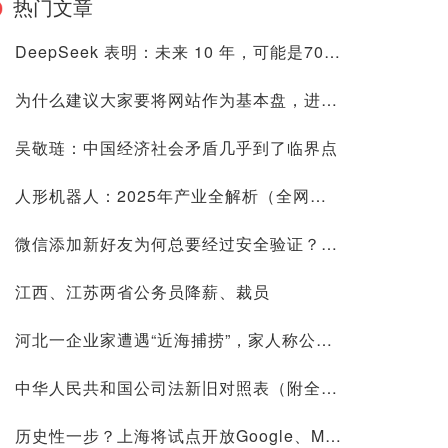
热门文章
DeepSeek 表明：未来 10 年，可能是70后80后最艰难的10 年
为什么建议大家要将网站作为基本盘，进来看看是否有道理再喷
吴敬琏：中国经济社会矛盾几乎到了临界点
人形机器人：2025年产业全解析（全网最全国内外玩家排行&细分龙头）
微信添加新好友为何总要经过安全验证？背后原因深度解析
江西、江苏两省公务员降薪、裁员
河北一企业家遭遇“近海捕捞”，家人称公司账上10.9亿现金惹祸
中华人民共和国公司法新旧对照表（附全文）
历史性一步？上海将试点开放Google、Meta等国际平台访问！