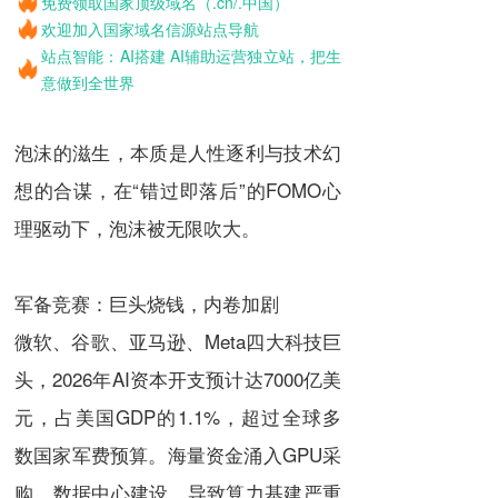
免费领取国家顶级域名（.cn/.中国）
欢迎加入国家域名信源站点导航
站点智能：AI搭建 AI辅助运营独立站，把生
意做到全世界
泡沫的滋生，本质是人性逐利与技术幻
想的合谋，在“错过即落后”的FOMO心
理驱动下，泡沫被无限吹大。
军备竞赛：巨头烧钱，内卷加剧
微软、谷歌、亚马逊、Meta四大科技巨
头，2026年AI资本开支预计达7000亿美
元，占美国GDP的1.1%，超过全球多
数国家军费预算。海量资金涌入GPU采
购、数据中心建设，导致算力基建严重