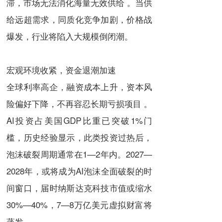
滞，市场无法消化海量无效供给 。当供
给远超需求，同质化竞争加剧，价格战
爆发，行业将陷入大规模倒闭潮。
宏观环境收紧，资金退潮加速
全球利率高企，融资成本上升，资本风
险偏好下降，不再容忍长期亏损项目 。
AI投资占美国GDP比重已突破1%门
槛，历史经验显示，此类投资过热后，
泡沫破裂周期通常在1—2年内。2027—
2028年，或将成为AI泡沫全面破裂的时
间窗口，届时纳斯达克科技市值或缩水
30%—40%，7—8万亿美元虚拟财富将
蒸发。