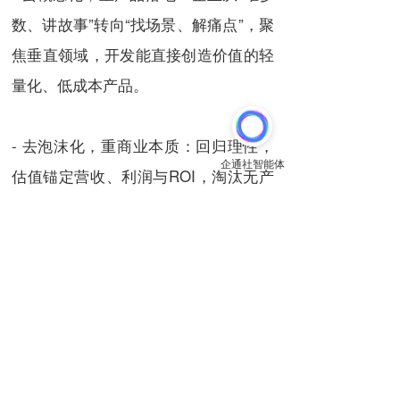
数、讲故事”转向“找场景、解痛点”，聚
焦垂直领域，开发能直接创造价值的轻
量化、低成本产品。
- 去泡沫化，重商业本质：回归理性，
估值锚定营收、利润与ROI，淘汰无产
品、无盈利的空壳公司，行业集中度提
升，最终形成少数头部企业主导、垂直
企业深耕细分领域的格局。
AI泡沫的破裂，从来不是技术的失败，
而是人性贪婪与行业浮躁的必然结果。
当喧嚣褪去，我们终将明白：没有实际