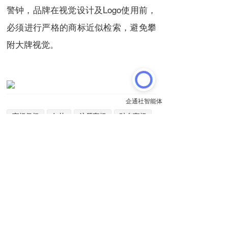
警钟，品牌在视觉设计及Logo使用前，
必须进行严格的商标近似检索，避免攀
附大牌视觉。
商标侵权
知协
注册商标
驰名商标
跨类保护
近似检索
以上内容来自
32.CN知协
推送
关注
原文链接:
http://n.32.cn/article/5748243788541606
上一篇
下一篇
新能源汽车驱动下钢铁产业低碳转型需求探析
即将删除域名推荐：kpi.cn、乳品市场rpsc.com、8f1.com等，今起可预订