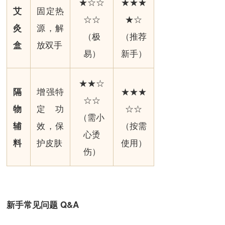
★☆☆
★★★
固定热
艾
☆☆
★☆
源，解
灸
（极
（推荐
放双手
盒
易）
新手）
★★☆
增强特
★★★
隔
☆☆
定功
☆☆
物
（需小
效，保
（按需
辅
心烫
护皮肤
使用）
料
伤）
新手常见问题 Q&A