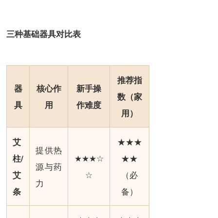
三种基础器具对比表
推荐指
器
核心作
新手操
数（家
具
用
作难度
用）
★★★
艾
提供热
★★★☆
★★
柱/
源与药
☆
（必
艾
力
备）
条