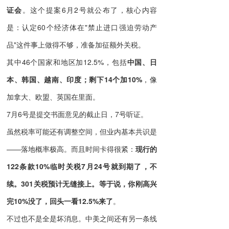
证会
。这个提案6月2号就公布了，核心内容
是：认定60个经济体在"禁止进口强迫劳动产
品"这件事上做得不够，准备加征额外关税。
其中46个国家和地区加12.5%，包括
中国、日
本、韩国、越南、印度；剩下14个加10%
，像
加拿大、欧盟、英国在里面。
7月6号是提交书面意见的截止日，7号听证。
虽然税率可能还有调整空间，但业内基本共识是
——落地概率极高。而且时间卡得很紧：
现行的
122条款10%临时关税7月24号就到期了，不
续。301关税预计无缝接上。等于说，你刚高兴
完10%没了，回头一看12.5%来了
。
不过也不是全是坏消息。中美之间还有另一条线