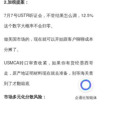
2.加税提案
：
7月7号USTR听证会，不管结果怎么调，12.5%
这个数字大概率不会归零。
做美国市场的，现在就可以开始跟客户聊聊成本
分摊了。
USMCA转口审查收紧，如果你有货经墨西哥
走，原产地证明材料现在就去准备，别等海关查
到了才翻箱底
市场多元化分散风险：
改变过度依赖欧美单一市场的格局，同步开拓拉
美、中东、东南亚等新兴市场
根据不同市场监管要求搭建专属合规管理体系，