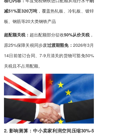
核心内容
：
年度免税钢铁进口配额从现行水平
削
减51%至320万吨
，覆盖热轧板、冷轧板、镀锌
板、钢筋等20大类钢铁产品
超配额关税
：
超出配额部分征收
50%从价关税
，
原25%保障关税同步废
过渡期豁免
：
2026年3月
14日前签订合同、7-9月清关的货物可豁免50%
关税且不占用配额。
2. 影响测算：中小卖家利润空间压缩30%-5