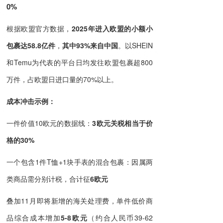
0%
根据欧盟官方数据，
2025年进入欧盟的小额小
包裹达
58.8亿件
，
其中
93%来自中国
。以SHEIN
和Temu为代表的平台日均发往欧盟包裹超800
万件，占欧盟日进口量的70%以上。
成本冲击示例：
一件价值10欧元的数据线：
3欧元关税相当于价
格的
30%
一个包含1件T恤+1块手表的混合包裹：因属两
类商品需分别计税，合计征
6欧元
叠加11月即将新增的海关处理费，单件低价商
品综合成本增加
5-8欧元
（约合人民币39-62