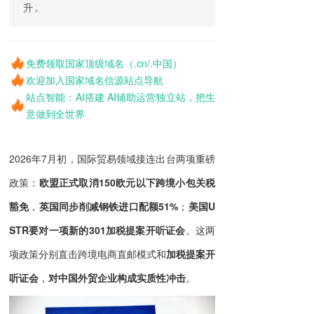
升。
免费领取国家顶级域名（.cn/.中国）
欢迎加入国家域名信源站点导航
站点智能：AI搭建 AI辅助运营独立站，把生
意做到全世界
2026年7月初，国际贸易领域接连出台两项重磅
政策：
欧盟正式取消150欧元以下跨境小包关税
豁免
，
英国同步削减钢铁进口配额51%
；
美国U
STR要对一项新的301加税提案开听证会
。这两
项政策分别直击跨境电商直邮模式和
加税提案开
听证会
，
对中国外贸企业构成实质性冲击
。