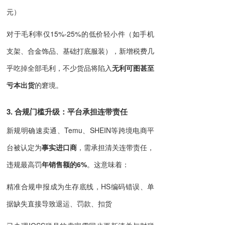
元）
对于毛利率仅15%-25%的低价轻小件（如手机
支架、合金饰品、基础打底服装），新增税费几
乎吃掉全部毛利，不少货品将陷入
无利可图甚至
亏本出货
的窘境。
3. 合规门槛升级：平台承担连带责任
新规明确速卖通、Temu、SHEIN等跨境电商平
台被认定为
事实进口商
，需承担清关连带责任，
违规最高罚
年销售额的6%
。这意味着：
精准合规申报成为生存底线，HS编码错误、单
据缺失直接导致退运、罚款、扣货