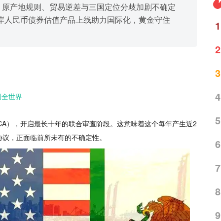
；原产地规则、贸易逆差与三国定位分歧加剧不确定
岸人民币债券估值产品上线助力国际化，黄金守住
1
2
3
4
到全世界
5
MCA），开启最长十年的联合审查阶段。这意味着这个每年产生近2
协议，正面临前所未有的不确定性。
6
7
8
9