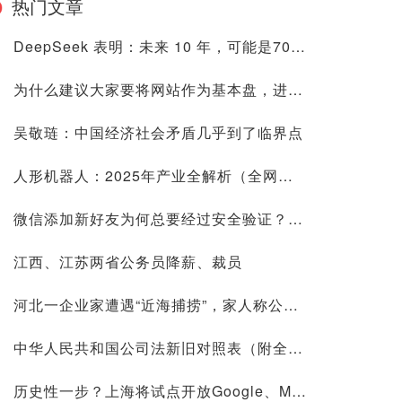
热门文章
DeepSeek 表明：未来 10 年，可能是70后80后最艰难的10 年
为什么建议大家要将网站作为基本盘，进来看看是否有道理再喷
吴敬琏：中国经济社会矛盾几乎到了临界点
人形机器人：2025年产业全解析（全网最全国内外玩家排行&细分龙头）
微信添加新好友为何总要经过安全验证？背后原因深度解析
江西、江苏两省公务员降薪、裁员
河北一企业家遭遇“近海捕捞”，家人称公司账上10.9亿现金惹祸
中华人民共和国公司法新旧对照表（附全文）
历史性一步？上海将试点开放Google、Meta等国际平台访问！