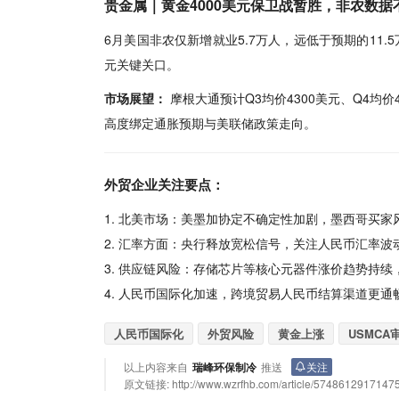
贵金属｜黄金4000美元保卫战暂胜，非农数据
6月美国非农仅新增就业5.7万人，远低于预期的11.
元关键关口。
市场展望：
摩根大通预计Q3均价4300美元、Q4均价
高度绑定通胀预期与美联储政策走向。
外贸
企业
关注要点：
1. 北美市场：美墨加协定不确定性加剧，墨西哥买
2. 汇率方面：央行释放宽松信号，关注人民币汇率波
3. 供应链风险：存储芯片等核心元器件涨价趋势持
4. 人民币国际化加速，跨境贸易人民币结算渠道更通
人民币国际化
外贸风险
黄金上涨
USMCA
以上内容来自
瑞峰环保制冷
推送
关注
原文链接:
http://www.wzrfhb.com/article/5748612917147