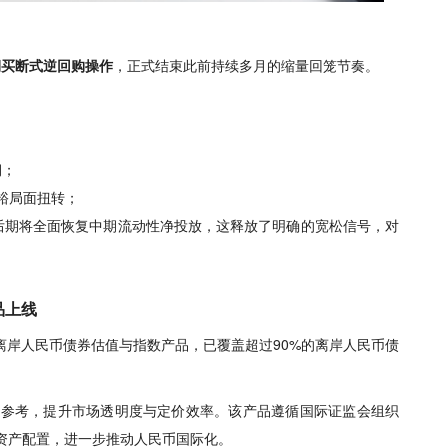
月期买断式逆回购操作
，正式结束此前持续多月的缩量回笼节奏。
期；
裕局面扭转；
后期将全面恢复中期流动性净投放，
这释放了明确的宽松信号，对
品上线
离岸人民币债券估值与指数产品，已覆盖超过90%的离岸人民币债
参考，提升市场透明度与定价效率。该产品遵循国际证监会组织
币资产配置，进一步推动人民币国际化。