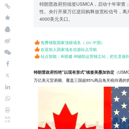
特朗普政府拒续签USMCA，启动十年审查
性。央行开展万亿逆回购释放宽松信号，离
4000美元关口。
免费领取国家顶级域名（.cn/.中国）
欢迎加入国家域名信源站点导航
站点智能：AI搭建 AI辅助运营独立站，把生意做
特朗普政府拒绝"以现有形式"续签美墨加协定
（US
万亿美元贸易额、覆盖三国超85%商品免关税待遇的
海报
分享