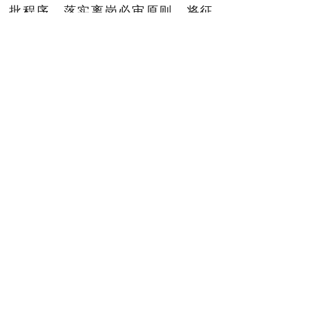
批程序，落实离岗必审原则，将征
求纪检部门意见纳入离职审批表，
规定未经审核严禁办理离职手续；
成都兴城集团出台离职审计审查管
理办法，将集团公司及各子公司中
层以上管理人员等纳入离职审计范
围，按照“先审后离”“谁用人、谁负
责”的原则，对其离任岗位涉及的相
关经济责任事项开展审计，强化重
点领域、关键岗位人员监督。
“国企是典型的权力集中、资金
密集、资源富集领域，腐败问题易
发多发。”成都市纪委监委有关负责