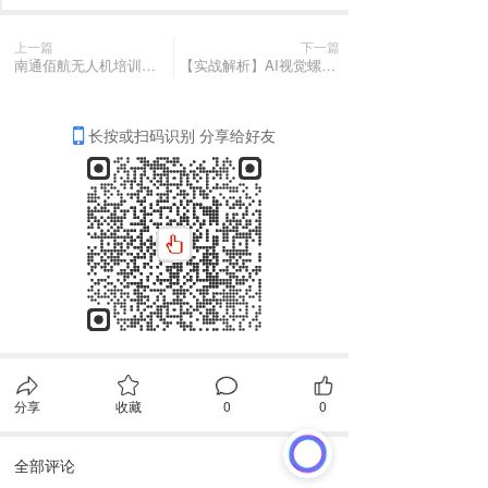
上一篇
下一篇
南通佰航无人机培训：启航未来，智控蓝天
【实战解析】AI视觉螺栓拧紧缺陷识别系统_青创智通
长按或扫码识别 分享给好友
分享
收藏
0
0
全部评论