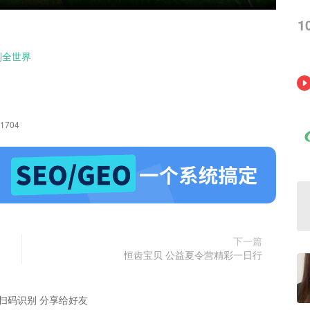
1
到全世界
01704
下一篇
恒齿宝贝 公益夏令营精彩一日行
扫码识别 分享给好友