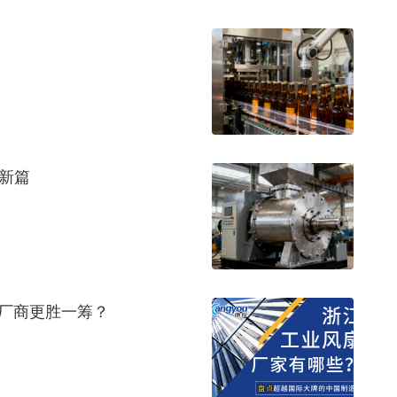
新篇
扇厂商更胜一筹？