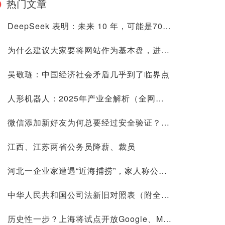
热门文章
DeepSeek 表明：未来 10 年，可能是70后80后最艰难的10 年
为什么建议大家要将网站作为基本盘，进来看看是否有道理再喷
吴敬琏：中国经济社会矛盾几乎到了临界点
人形机器人：2025年产业全解析（全网最全国内外玩家排行&细分龙头）
微信添加新好友为何总要经过安全验证？背后原因深度解析
江西、江苏两省公务员降薪、裁员
河北一企业家遭遇“近海捕捞”，家人称公司账上10.9亿现金惹祸
中华人民共和国公司法新旧对照表（附全文）
历史性一步？上海将试点开放Google、Meta等国际平台访问！