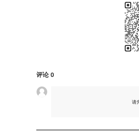
评论
0
请