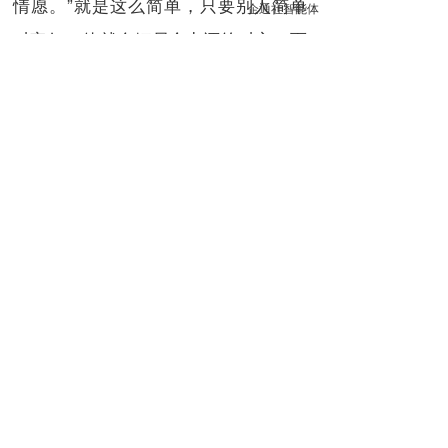
情愿。”就是这么简单，只要别人简单
对它好，他就会倾尽全力还给对方，而
且即使你什么都不做，癞子也会为他们
服务，缘来缘去，就只是因为内心深处
的善论。在这里，我其实还有些觉得癞
子是一个完全付出型的人，他不求你对
他等比回报，他只是要做的自己问心无
愧，从你们的角度看，这样一个乞丐，
怎么会不是善良的化身呢，社会在乱，
环境再遭，一个人的本性是打娘胎里带
出来的，怎么可能轻易舍弃。达尔文的
《物种起源》中提到了“物竞天择，适
者生存。”生物进化论也因为“适者”才被
理解，但是那个过程是无比漫长的，从