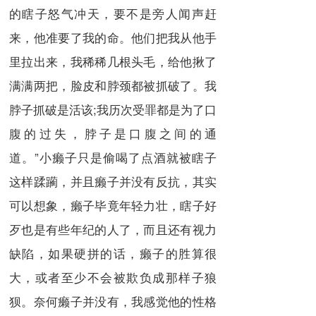
的瞎子怒气冲天，要不是旁人闻声赶
来，他准要了我的命。他们把我从他手
里拉出来，我稀稀几根头毛，给他揪了
满满两把，脸皮和脖颈都被抓破了。我
脖子抓破是活该;我历次受罪都是为了口
腹的过失，脖子是口腹之间的通
道。”小癞子只是偷喝了点酒就被瞎子
这样蹂躏，并且癞子并没有反抗，其实
可以想象，癞子毕竟年轻力壮，瞎子好
歹也是有些年纪的人了，而且还有视力
缺陷，如果硬拼的话，癞子的胜算很
大，或者至少不会被欺负成那样子狼
狈。奈何癞子并没有，我感觉他的性格