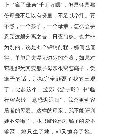
上了癞子母亲“千叮万嘱”，但是还是那
份母爱不足以有份量，不足以牵绊。要
不然，一个孩子，一个母亲，怎么会要
忍受这般分离之苦，日夜煎熬。也并非
为别的，说是图个锦绣前程，那倒也值
得，单单是去漫无边际的流浪，如果对
它理解为其实癞子母亲很留恋癞子，爱
癞子的话，那就完全颠覆了我的三观
了，比起这个。孟郊《游子吟》中“临
行密密缝，意恐迟迟归”，我会更动容
后者的母爱。这样的母亲，我不能评判
她不爱癞子，我只能说他对癞子的爱不
够深，她只生了她，却又抛弃了她。