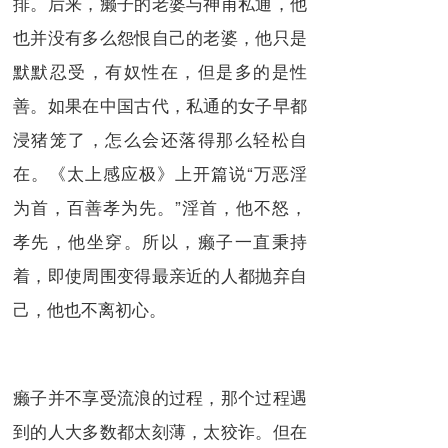
排。后来，癞子的老婆与神甫私通，他
也并没有多么怨恨自己的老婆，他只是
默默忍受，有奴性在，但是多的是性
善。如果在中国古代，私通的女子早都
浸猪笼了，怎么会还落得那么轻松自
在。《太上感应极》上开篇说“万恶淫
为首，百善孝为先。”淫首，他不怒，
孝先，他坐穿。所以，癞子一直秉持
着，即使周围变得最亲近的人都抛弃自
己，他也不离初心。
癞子并不享受流浪的过程，那个过程遇
到的人大多数都太刻薄，太狡诈。但在