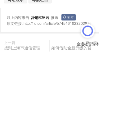
以上内容来自
营销枢纽云
推送
关注
原文链接:
http://ltd.com/article/5745461023202875
上一篇
下一篇
接到上海市通信管理局关于小程序整改的督办通知后应如何应对？
如何借助全新升级的官方小程序名片王，轻松打造并高效管理个人电子名片？
长按或扫码识别 分享给好友