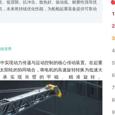
性、低背隙、抗冲击、散热好、振动低、耐磨性强等优
机，未来将持续优化性能，为船舶起重装备提供可靠动
1
2
3
到全世界
4
5
实现动力传递与运动控制的核心传动装置。在起重
太阳轮的协同啮合，将电机的高速旋转转换为低速大
6
支承实现吊臂的平稳、精准旋转。
7
8
9