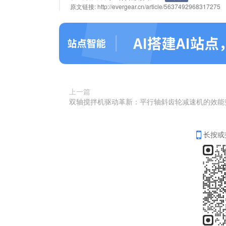
原文链接:
http://evergear.cn/article/5637492968317275
上一篇
双轴搅拌机驱动革新：平行轴斜齿轮减速机的效能
长按或