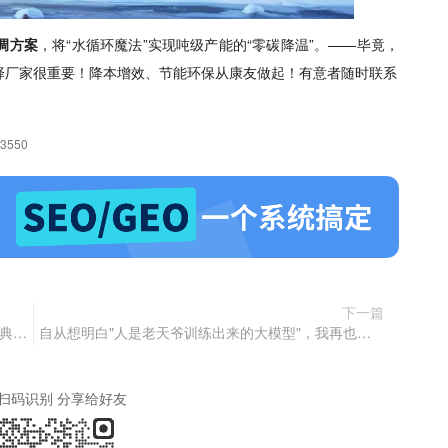
调
方案
，将“水循环魔法”实现吨级产能的“零碳降温”。——毕竟，
择厂家很重要！降本增效、节能环保从康友做起！有意者随时联系
63550
下一篇
品牌党建 || 第一届安徽省直机关基层党建工作十佳典型案例 —— 主题党日类（第二期）
自从想明白"人是老天爷训练出来的大模型"，我再也不想玩手机了
扫码识别 分享给好友