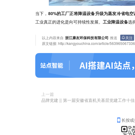
当下，
80%的工厂正将降温设备升级为
蒸发冷省电空
工业真正的进化是向可持续性发展。
工业降温设备
选
以上内容来自
浙江康友环保科技有限公司
推送
关注
原文链接:
http://kangyouchina.com/article/56396506733
上一篇
长按或