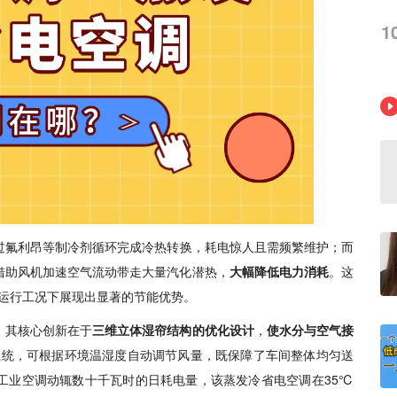
1
过氟利昂等制冷剂循环完成冷热转换，耗电惊人且需频繁维护；而
借助风机加速空气流动带走大量汽化潜热，
大幅降低电力消耗
。这
续运行工况下展现出显著的节能优势。
，其核心创新在于
三维立体湿帘结构的优化设计
，
使水分与空气接
系统，可根据环境温湿度自动调节风量，既保障了车间整体均匀送
工业空调动辄数十千瓦时的日耗电量，该蒸发冷省电空调在35℃