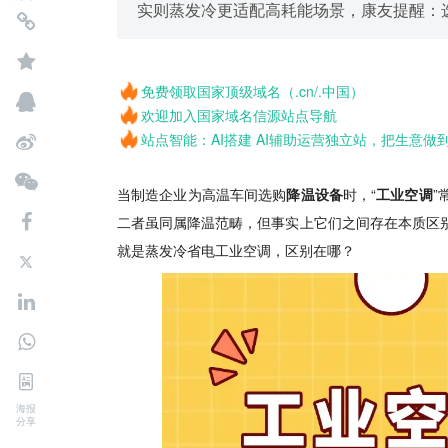
实则蒸发冷更适配高耗能场景，康友提醒：选
免费领取国家顶级域名（.cn/.中国）
欢迎加入国家域名信源站点导航
站点智能：AI搭建 AI辅助运营独立站，把生意做
当制造
企业
为高温车间选购
降温设备
时，“
工业空调
”
二者虽同属降温范畴，但事实上它们之间存在本质区
就是蒸发冷省电工业空调，区别在哪？
海报
分享