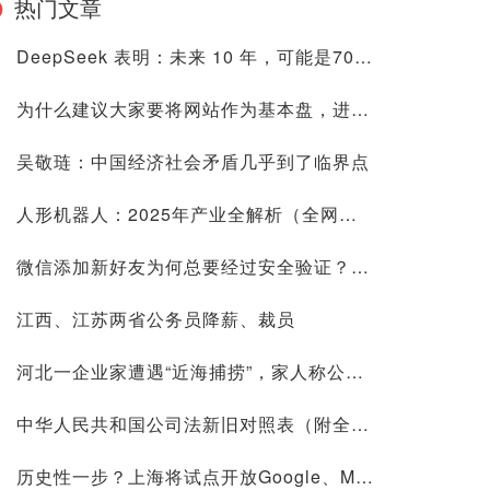
热门文章
DeepSeek 表明：未来 10 年，可能是70后80后最艰难的10 年
为什么建议大家要将网站作为基本盘，进来看看是否有道理再喷
吴敬琏：中国经济社会矛盾几乎到了临界点
人形机器人：2025年产业全解析（全网最全国内外玩家排行&细分龙头）
微信添加新好友为何总要经过安全验证？背后原因深度解析
江西、江苏两省公务员降薪、裁员
河北一企业家遭遇“近海捕捞”，家人称公司账上10.9亿现金惹祸
中华人民共和国公司法新旧对照表（附全文）
历史性一步？上海将试点开放Google、Meta等国际平台访问！