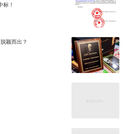
中标！
何脱颖而出？