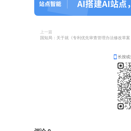
上一篇
长按或
评论
0