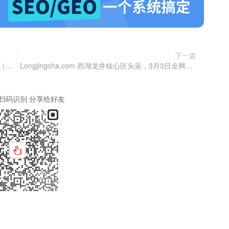
下一篇
国知局：关于就《专利优先审查管理办法修改草案（征求意见稿）》公开征求意见的通知
Longjingcha.com 西湖龙井核心区头采，3月3日全网预售启幕
扫码识别 分享给好友