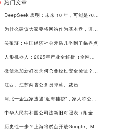
热门文章
DeepSeek 表明：未来 10 年，可能是70后80后最艰难的10 年
为什么建议大家要将网站作为基本盘，进来看看是否有道理再喷
吴敬琏：中国经济社会矛盾几乎到了临界点
人形机器人：2025年产业全解析（全网最全国内外玩家排行&细分龙头）
微信添加新好友为何总要经过安全验证？背后原因深度解析
江西、江苏两省公务员降薪、裁员
河北一企业家遭遇“近海捕捞”，家人称公司账上10.9亿现金惹祸
中华人民共和国公司法新旧对照表（附全文）
历史性一步？上海将试点开放Google、Meta等国际平台访问！