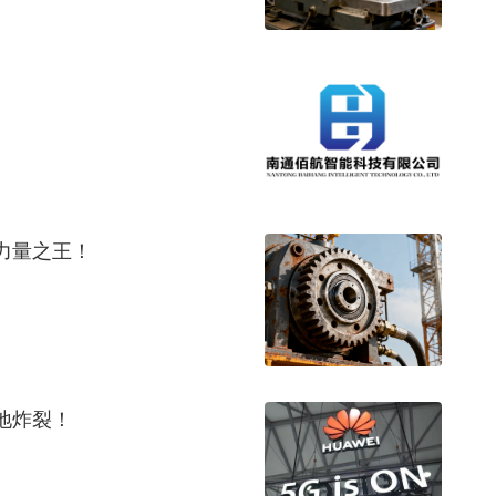
力量之王！
地炸裂！