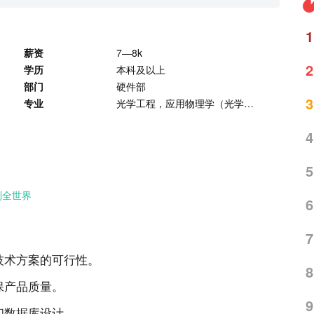
1
薪资
7—8k
2
学历
本科及以上
部门
硬件部
3
专业
光学工程，应用物理学（光学方向），光电子学
4
5
到全世界
6
7
技术方案的可行性。
8
保产品质量。
9
和数据库设计。