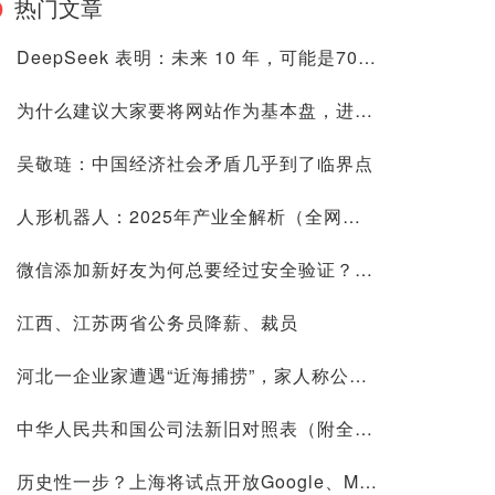
热门文章
DeepSeek 表明：未来 10 年，可能是70后80后最艰难的10 年
为什么建议大家要将网站作为基本盘，进来看看是否有道理再喷
吴敬琏：中国经济社会矛盾几乎到了临界点
人形机器人：2025年产业全解析（全网最全国内外玩家排行&细分龙头）
微信添加新好友为何总要经过安全验证？背后原因深度解析
江西、江苏两省公务员降薪、裁员
河北一企业家遭遇“近海捕捞”，家人称公司账上10.9亿现金惹祸
中华人民共和国公司法新旧对照表（附全文）
历史性一步？上海将试点开放Google、Meta等国际平台访问！