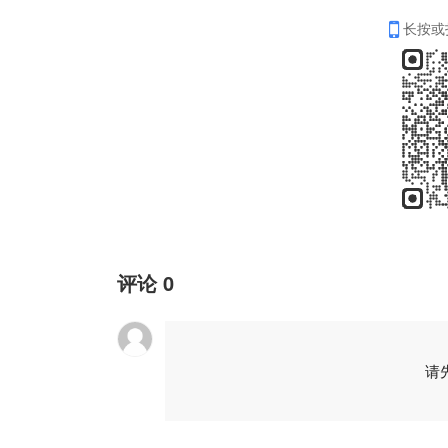
长按或
评论
0
请