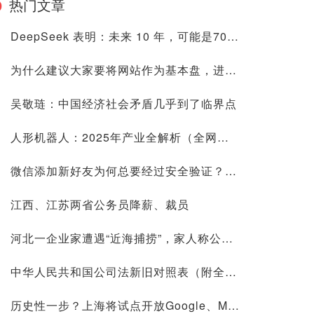
热门文章
DeepSeek 表明：未来 10 年，可能是70后80后最艰难的10 年
为什么建议大家要将网站作为基本盘，进来看看是否有道理再喷
吴敬琏：中国经济社会矛盾几乎到了临界点
人形机器人：2025年产业全解析（全网最全国内外玩家排行&细分龙头）
微信添加新好友为何总要经过安全验证？背后原因深度解析
江西、江苏两省公务员降薪、裁员
河北一企业家遭遇“近海捕捞”，家人称公司账上10.9亿现金惹祸
中华人民共和国公司法新旧对照表（附全文）
历史性一步？上海将试点开放Google、Meta等国际平台访问！