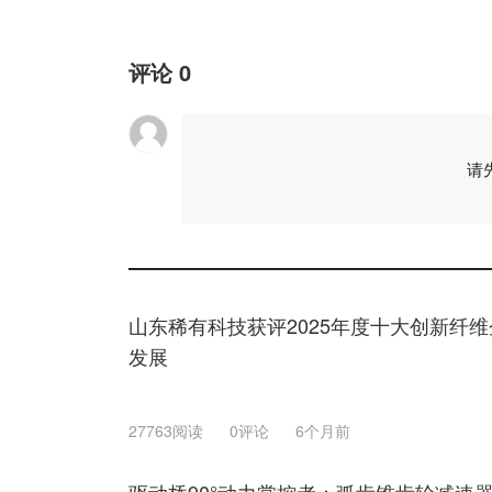
评论
0
请
山东稀有科技获评2025年度十大创新纤
发展
27763阅读
0评论
6个月前
驱动桥90°动力掌控者：弧齿锥齿轮减速