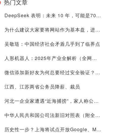
热门文章
DeepSeek 表明：未来 10 年，可能是70后80后最艰难的10 年
为什么建议大家要将网站作为基本盘，进来看看是否有道理再喷
吴敬琏：中国经济社会矛盾几乎到了临界点
人形机器人：2025年产业全解析（全网最全国内外玩家排行&细分龙头）
微信添加新好友为何总要经过安全验证？背后原因深度解析
江西、江苏两省公务员降薪、裁员
河北一企业家遭遇“近海捕捞”，家人称公司账上10.9亿现金惹祸
中华人民共和国公司法新旧对照表（附全文）
历史性一步？上海将试点开放Google、Meta等国际平台访问！