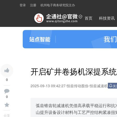
登录
注册
杭州电子商务研究院主办
首页
科技资讯
开启矿井卷扬机深提系统
0
2025-09-13 09:42:27
·
恒齿传动股份
·
恒齿减速机
关
0
弧齿锥齿轮减速机凭借高承载平稳运行和抗
山提升设备设计材料与工艺严控结构紧凑扭
分享