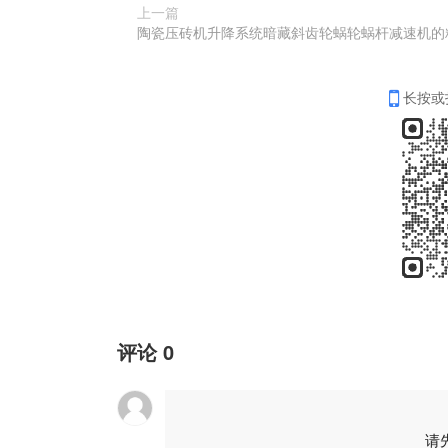
上一篇
长按或
评论
0
请