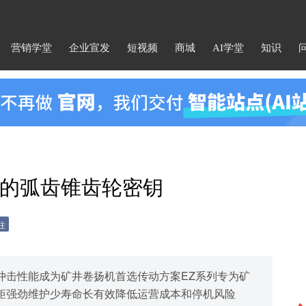
营销学堂
企业宣发
短视频
商城
AI学堂
知识
的弧齿锥齿轮密钥
注
冲击性能成为矿井卷扬机首选传动方案EZ系列专为矿
矩强劲维护少寿命长有效降低运营成本和停机风险