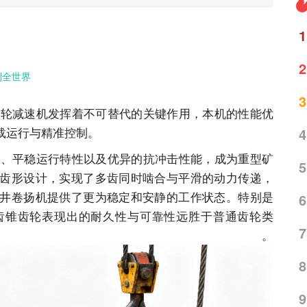
1
2
到全世界
3
减速机发挥着不可替代的关键作用，本机的性能优
载运行与精准控制。
4
平稳运行特性以及优异的抗冲击性能，成为重型矿
5
齿形设计，实现了多齿同时啮合与平滑的动力传递，
井卷扬机提供了更为稳定和安静的工作状态。特别是
6
齿锥齿轮表现出的耐久性与可靠性远胜于普通齿轮类
7
型。
8
9