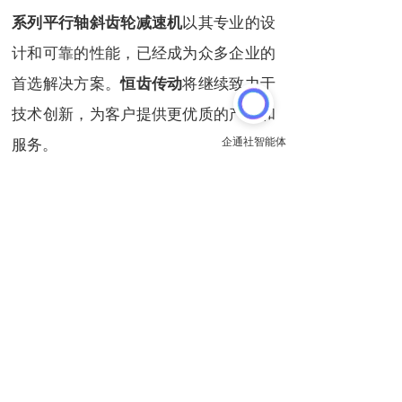
以其专业的设
系列平行轴斜齿轮减速机
计和可靠的性能，已经成为众多企业的
首选解决方案。
将继续致力于
恒齿传动
技术创新，为客户提供更优质的产品和
服务。
以上内容来自
恒齿传动股份
推送
关注
原文链接:
http://evergear.cn/article/5648769938857367
上一篇
下一篇
矿山提升机卷扬系统背后的高功率齿轮减速机真相
斜齿弧锥齿轮减速机：船舶推进新动力
长按或扫码识别 分享给好友