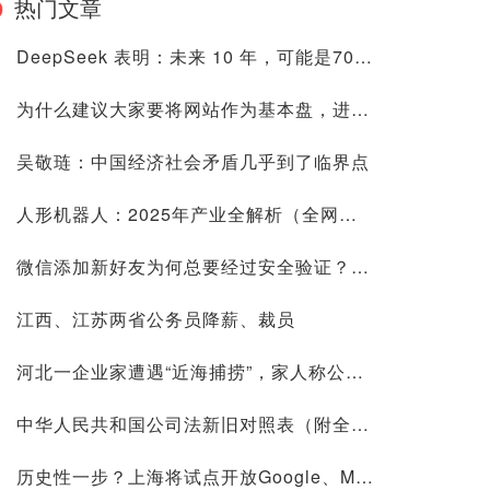
热门文章
DeepSeek 表明：未来 10 年，可能是70后80后最艰难的10 年
为什么建议大家要将网站作为基本盘，进来看看是否有道理再喷
吴敬琏：中国经济社会矛盾几乎到了临界点
人形机器人：2025年产业全解析（全网最全国内外玩家排行&细分龙头）
微信添加新好友为何总要经过安全验证？背后原因深度解析
江西、江苏两省公务员降薪、裁员
河北一企业家遭遇“近海捕捞”，家人称公司账上10.9亿现金惹祸
中华人民共和国公司法新旧对照表（附全文）
历史性一步？上海将试点开放Google、Meta等国际平台访问！