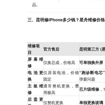
品。
三、昆明修iPhone多少钱？星舟维修价
维修项
官方售后
昆明第三方 (
目
屏幕维
仅换总成，价格高
可单独换外屏
修
仅原装电池，价格
电池更
“跑诊断电芯”
固定
弹窗问题
换
通常整机更换，费
主板维
，1
芯片级维修
用极高
修
后盖更
仅整机更换
单独更换玻璃