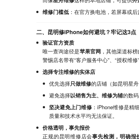
星舟维修
外
：在官方换电池，若屏幕或后
维修门槛低
二、昆明修iPhone如何避坑？牢记这3点
验证官方资质
唯一查询途径是
，其他渠道标榜
苹果
官网
警惕店名带有“客户
服务
中心”、“授权维修
选择专注维修的实体店
优先选择
的店铺（如昆明星舟
只做维修
避免选择
的数码
以销售为主、维修为辅
：iPhone维修
坚决避免上门维修
质量和技术水平均无法保证。
价格透明，事先报价
正规的昆明维修店会
事先检测，明确报