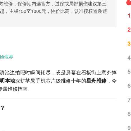
第三方维修，保修期内选官方，过保或局部损伤建议第三
起，主板150至1000元，性价比高，认准授权资质避
1
2
3
4
到全世界
5
池在滇池边拍照时瞬间耗尽，或是屏幕在石板街上意外摔
深耕苹果手机芯片级维修十年的
，今
明本地
星舟维修
6
专属维修指南。
7
修？
8
9