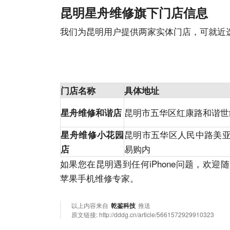
昆明星舟维修旗下门店信息
我们为昆明用户提供两家实体门店，可就近
门店名称
具体地址
昆明市五华区红康路和谐世
星舟维修和谐店
昆明市五华区人民中路美
星舟维修小花园
易购内
店
如果您在昆明遇到任何iPhone问题，欢
苹果手机维修专家。
以上内容来自
乾鉴科技
推送
原文链接:
http://dddg.cn/article/5661572929910323