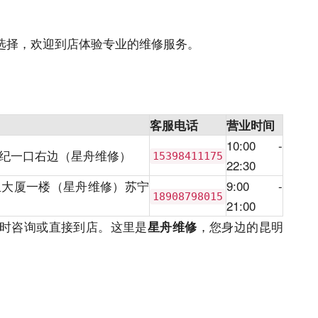
选择，欢迎到店体验专业的维修
服务
。
客服电话
营业时间
10:00 -
纪一口右边（星舟维修）
15398411175
22
:30
亚大厦一楼（星舟维修）苏宁
9:00 -
18908798015
21:00
迎随时咨询或直接到店。这里是
，您身边的昆明
星舟维修