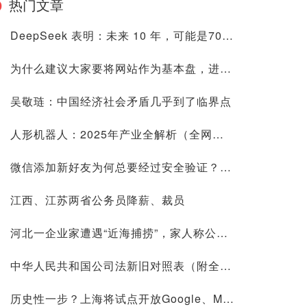
热门文章
DeepSeek 表明：未来 10 年，可能是70后80后最艰难的10 年
为什么建议大家要将网站作为基本盘，进来看看是否有道理再喷
吴敬琏：中国经济社会矛盾几乎到了临界点
人形机器人：2025年产业全解析（全网最全国内外玩家排行&细分龙头）
微信添加新好友为何总要经过安全验证？背后原因深度解析
江西、江苏两省公务员降薪、裁员
河北一企业家遭遇“近海捕捞”，家人称公司账上10.9亿现金惹祸
中华人民共和国公司法新旧对照表（附全文）
历史性一步？上海将试点开放Google、Meta等国际平台访问！