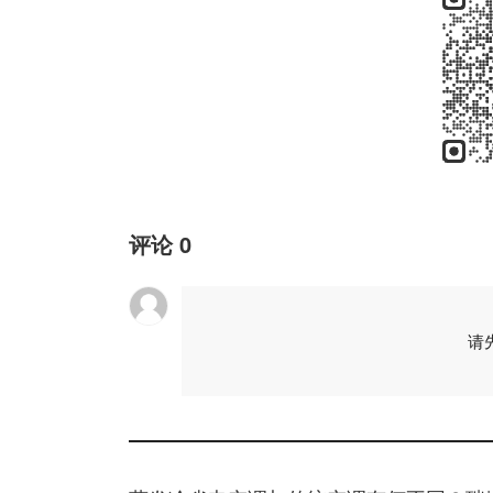
评论
0
请