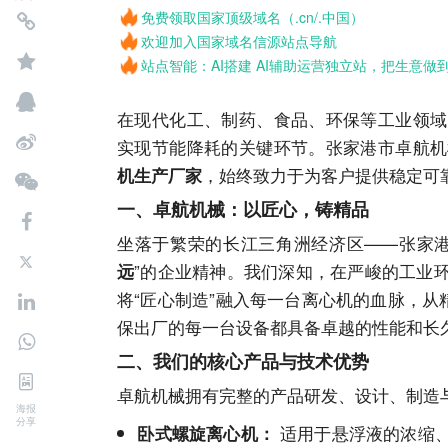
免费领取国家顶级域名（.cn/.中国）
欢迎加入国家域名信源站点导航
站点智能：AI搭建 AI辅助运营独立站，把生意做
在现代化工、制药、食品、环保等工业领域
实现节能降耗的关键环节。张家港市卓航机
，始终致力于为客户提供稳定可
机生产厂家
一、卓航机械：以匠心，铸精品
坐落于繁荣的长江三角洲经济区——张家港
”的
企业
精神。我们深知，在严峻的工业
远
将“匠心制造”融入每一台离心机的血脉，从
保出厂的每一台设备都具备卓越的性能和长
二、我们的核心产品与技术优势
卓航机械拥有完整的产品研发、设计、制造
海报
分享
适用于悬浮液的浓缩
卧式螺旋离心机：